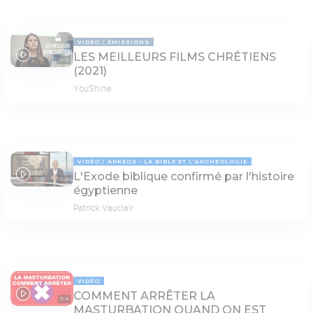
VIDÉO
ÉMISSIONS
LES MEILLEURS FILMS CHRÉTIENS
04:51
(2021)
YouShine
VIDÉO
ARKÉOS - LA BIBLE ET L'ARCHÉOLOGIE
L'Exode biblique confirmé par l'histoire
16:21
égyptienne
Patrick Vauclair
VIDÉO
COMMENT ARRÊTER LA
15:14
MASTURBATION QUAND ON EST