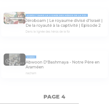
VIDÉO
DANS LA LIGNÉE DES HÉROS DE LA FOI
Jéroboam | Le royaume divisé d'Israël |
04:22
De la royauté à la captivité | Episode 2
Dans la lignée des héros de la foi
VIDÉO
Abwoon D'Bashmaya - Notre Père en
04:14
Araméen
nacham
PAGE 4