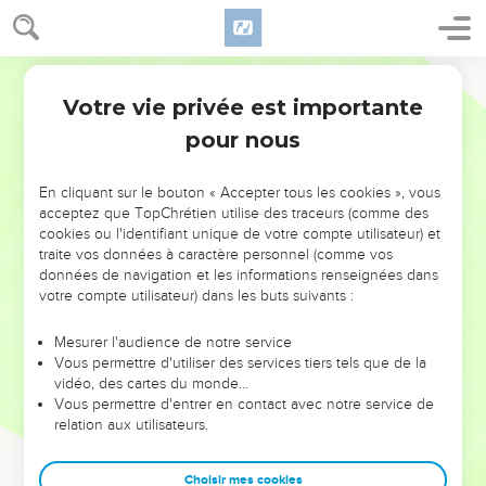
Votre vie privée est importante
pour nous
NE MANQUEZ PAS L’ÉVÉNEMENT
En cliquant sur le bouton « Accepter tous les cookies », vous
acceptez que TopChrétien utilise des traceurs (comme des
DE L’ANNÉE !
cookies ou l'identifiant unique de votre compte utilisateur) et
ET SI LEURS ERREURS POUVAIENT VOUS ÉVITER LES
traite vos données à caractère personnel (comme vos
VOTRES ?
données de navigation et les informations renseignées dans
votre compte utilisateur) dans les buts suivants :
On admire souvent les leaders pour leurs réussites, leur impact,
leur foi ou leur vision. Mais on voit moins les doutes, les erreurs
Mesurer l'audience de notre service
Vous permettre d'utiliser des services tiers tels que de la
et les saisons difficiles qu'ils ont traversés, alors même que ce
vidéo, des cartes du monde…
sont elles qui les ont façonnés.
Vous permettre d'entrer en contact avec notre service de
relation aux utilisateurs.
Dans cette conférence, leaders, entrepreneurs, et responsables
reviennent sur les erreurs marquantes de leur parcours et les
clés pour avancer avec plus de sagesse afin que leurs erreurs
Choisir mes cookies