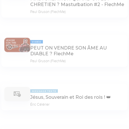
CHRETIEN ? Masturbation #2 - FlechMe
Paul Gruson (FlechMe)
VIDÉO
PEUT ON VENDRE SON ÂME AU
07:01
DIABLE ? FlechMe
Paul Gruson (FlechMe)
MESSAGE TEXTE
Jésus, Souverain et Roi des rois ! 👑
Éric Célérier