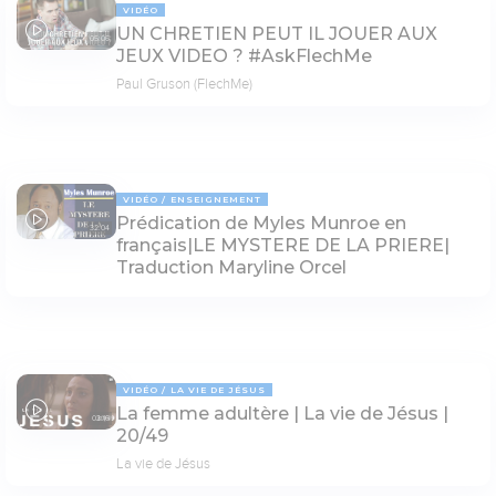
VIDÉO
UN CHRETIEN PEUT IL JOUER AUX
05:06
JEUX VIDEO ? #AskFlechMe
Paul Gruson (FlechMe)
VIDÉO
ENSEIGNEMENT
Prédication de Myles Munroe en
32:04
français|LE MYSTERE DE LA PRIERE|
Traduction Maryline Orcel
VIDÉO
LA VIE DE JÉSUS
La femme adultère | La vie de Jésus |
03:16
20/49
La vie de Jésus