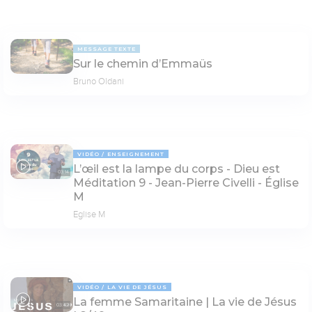
MESSAGE TEXTE
Sur le chemin d’Emmaüs
Bruno Oldani
VIDÉO
ENSEIGNEMENT
L’œil est la lampe du corps - Dieu est
03:14
Méditation 9 - Jean-Pierre Civelli - Église
M
Eglise M
VIDÉO
LA VIE DE JÉSUS
La femme Samaritaine | La vie de Jésus
03:42