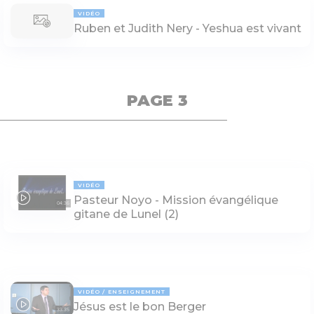
VIDÉO
Ruben et Judith Nery - Yeshua est vivant
PAGE 3
VIDÉO
Pasteur Noyo - Mission évangélique
04:36
gitane de Lunel (2)
VIDÉO
ENSEIGNEMENT
Jésus est le bon Berger
33:35