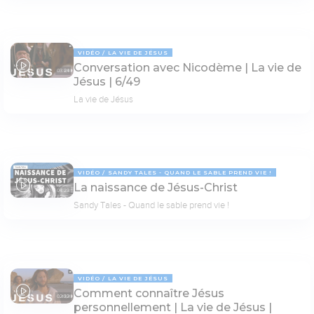
VIDÉO
LA VIE DE JÉSUS
Conversation avec Nicodème | La vie de
03:24
Jésus | 6/49
La vie de Jésus
VIDÉO
SANDY TALES - QUAND LE SABLE PREND VIE !
La naissance de Jésus-Christ
04:23
Sandy Tales - Quand le sable prend vie !
VIDÉO
LA VIE DE JÉSUS
Comment connaître Jésus
02:32
personnellement | La vie de Jésus |