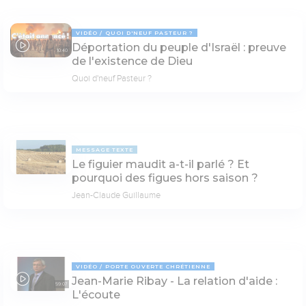
VIDÉO
QUOI D'NEUF PASTEUR ?
Déportation du peuple d'Israël : preuve
10:40
de l'existence de Dieu
Quoi d'neuf Pasteur ?
MESSAGE TEXTE
Le figuier maudit a-t-il parlé ? Et
pourquoi des figues hors saison ?
Jean-Claude Guillaume
VIDÉO
PORTE OUVERTE CHRÉTIENNE
Jean-Marie Ribay - La relation d'aide :
59:07
L'écoute