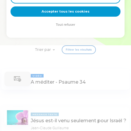
deviennent vos tremplins. Que vous guidiez un ministère, une
équipe, un groupe ou une famille, leur expérience est faite
Accepter tous les cookies
pour vous.
Tout refuser
Je découvre l’événement
Trier par
Filtrer les résultats
VIDÉO
A méditer - Psaume 34
MESSAGE TEXTE
Jésus est-il venu seulement pour Israël ?
Jean-Claude Guillaume