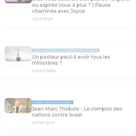
06:39
ou aspirez-vous à plus ? | Pause
vitaminée avec Joyce
Joyce Meyer
MESSAGE TEXTE
LA QUESTION TABOUE
Un pasteur peut-il avoir tous les
ministères ?
Laurent Weiss
VIDÉO
ENSEIGNEMENT
Jean-Marc Thobois - Le complot des
76:10
nations contre Israël
pontdavignon