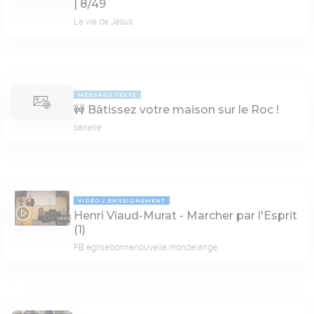
| 8/49
La vie de Jésus
MESSAGE TEXTE
🚧 Bâtissez votre maison sur le Roc !
sarielle
VIDÉO
ENSEIGNEMENT
Henri Viaud-Murat - Marcher par l'Esprit
64:49
(1)
FB.eglisebonnenouvelle.mondelange