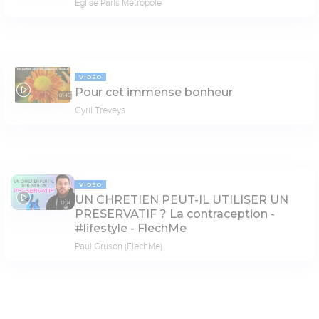
Église Paris Métropole
VIDÉO
Pour cet immense bonheur
01:46
Cyril Treveys
VIDÉO
UN CHRETIEN PEUT-IL UTILISER UN
12:14
PRESERVATIF ? La contraception -
#lifestyle - FlechMe
Paul Gruson (FlechMe)
PAGE 6