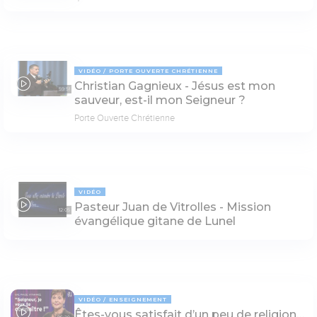
VIDÉO
PORTE OUVERTE CHRÉTIENNE
Christian Gagnieux - Jésus est mon
59:51
sauveur, est-il mon Seigneur ?
Porte Ouverte Chrétienne
VIDÉO
Pasteur Juan de Vitrolles - Mission
12:05
évangélique gitane de Lunel
VIDÉO
ENSEIGNEMENT
Êtes-vous satisfait d’un peu de religion…