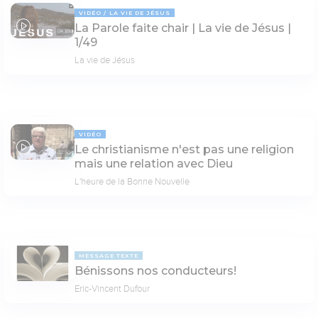
VIDÉO
LA VIE DE JÉSUS
La Parole faite chair | La vie de Jésus |
04:35
1/49
La vie de Jésus
VIDÉO
Le christianisme n'est pas une religion
02:50
mais une relation avec Dieu
L'heure de la Bonne Nouvelle
MESSAGE TEXTE
Bénissons nos conducteurs!
Eric-Vincent Dufour