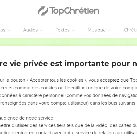
éos
Audios
Textes
Musique
Chrét
re vie privée est importante pour 
NEMENT DE L’ANNÉE !
ÉVITER LES VOTRES ?
sur le bouton « Accepter tous les cookies », vous acceptez que T
traceurs (comme des cookies ou l'identifiant unique de votre compte 
tes, leur impact, leur foi ou leur vision. Mais on voit
s données à caractère personnel (comme vos données de navigatio
fficiles qu'ils ont traversés, alors même que ce sont
 renseignées dans votre compte utilisateur) dans les buts suivants 
audience de notre service
s, et responsables reviennent sur les erreurs
 avancer avec plus de sagesse afin que leurs erreurs
ttre d'utiliser des services tiers tels que de la vidéo, des cartes
un ministère, une équipe, un groupe ou une famille,
ttre d'entrer en contact avec notre service de relation aux utilisat