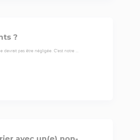
nts ?
 ne devrait pas être négligée. C'est notre …
ier avec un(e) non-