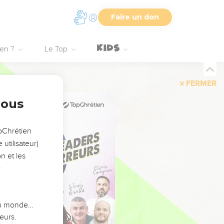
Faire un don
ien ?
Le Top
FERMER
nous
opChrétien
utilisateur)
n et les
:
 du monde…
eurs.