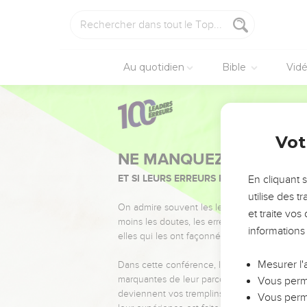
Au quotidien
Bible
Vid
Vot
NE MANQUEZ PAS L’ÉVÉ
ET SI LEURS ERREURS POUVAIENT VOUS 
En cliquant 
utilise des 
On admire souvent les leaders pour leurs réussi
et traite vo
moins les doutes, les erreurs et les saisons di
informations
elles qui les ont façonnés.
Mesurer l'
Dans cette conférence, leaders, entrepreneur
marquantes de leur parcours et les clés pour
Vous perme
deviennent vos tremplins. Que vous guidiez 
Vous perme