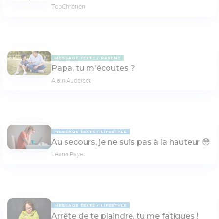
TopChrétien
MESSAGE TEXTE
PARENT
Papa, tu m'écoutes ?
Alain Auderset
MESSAGE TEXTE
LIFESTYLE
Au secours, je ne suis pas à la hauteur 😳
Léana Payet
MESSAGE TEXTE
LIFESTYLE
Arrête de te plaindre, tu me fatigues !