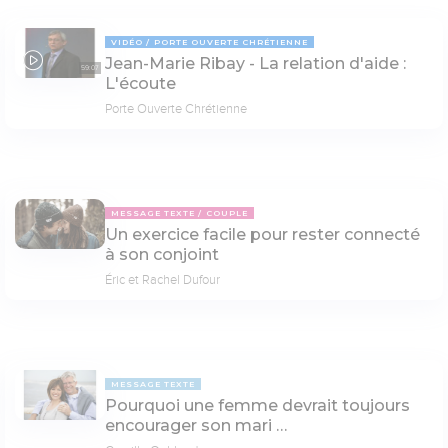
VIDÉO
PORTE OUVERTE CHRÉTIENNE
Jean-Marie Ribay - La relation d'aide :
59:07
L'écoute
Porte Ouverte Chrétienne
MESSAGE TEXTE
COUPLE
Un exercice facile pour rester connecté
à son conjoint
Éric et Rachel Dufour
MESSAGE TEXTE
Pourquoi une femme devrait toujours
encourager son mari …