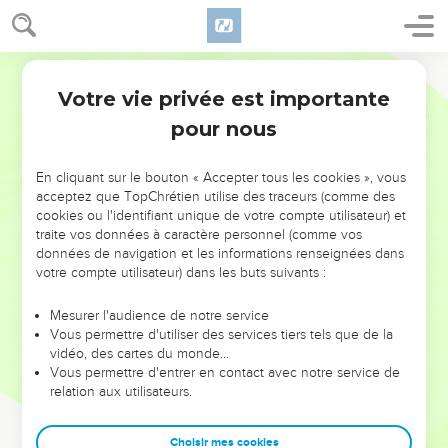
Votre vie privée est importante
pour nous
NE MANQUEZ PAS L’ÉVÉNEMENT
En cliquant sur le bouton « Accepter tous les cookies », vous
acceptez que TopChrétien utilise des traceurs (comme des
DE L’ANNÉE !
cookies ou l'identifiant unique de votre compte utilisateur) et
ET SI LEURS ERREURS POUVAIENT VOUS ÉVITER LES
traite vos données à caractère personnel (comme vos
VOTRES ?
données de navigation et les informations renseignées dans
votre compte utilisateur) dans les buts suivants :
On admire souvent les leaders pour leurs réussites, leur impact,
leur foi ou leur vision. Mais on voit moins les doutes, les erreurs
Mesurer l'audience de notre service
Vous permettre d'utiliser des services tiers tels que de la
et les saisons difficiles qu'ils ont traversés, alors même que ce
vidéo, des cartes du monde…
sont elles qui les ont façonnés.
Vous permettre d'entrer en contact avec notre service de
relation aux utilisateurs.
Dans cette conférence, leaders, entrepreneurs, et responsables
reviennent sur les erreurs marquantes de leur parcours et les
clés pour avancer avec plus de sagesse afin que leurs erreurs
Choisir mes cookies