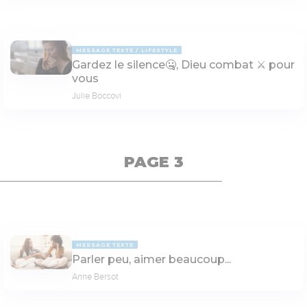
MESSAGE TEXTE
LIFESTYLE
Gardez le silence🤐, Dieu combat ⚔ pour
vous
Julie Boccovi
PAGE 3
MESSAGE TEXTE
Parler peu, aimer beaucoup...
Anne Bersot