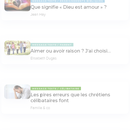
MESSAGE TEXTE
ENSEIGNEMENTS BIBLIQUES
Que signifie « Dieu est amour » ?
Jean Hay
MESSAGE TEXTE
PARENT
Aimer ou avoir raison ? J’ai choisi…
Elisabeth Dugas
MESSAGE TEXTE
CÉLIBATAIRE
Les pires erreurs que les chrétiens
célibataires font
Famille & co