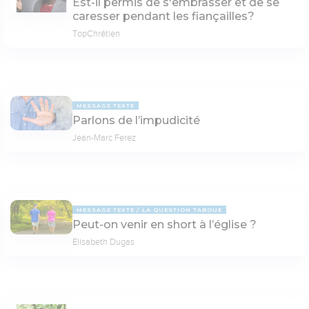
Est-il permis de s'embrasser et de se
caresser pendant les fiançailles?
TopChrétien
MESSAGE TEXTE
Parlons de l’impudicité
Jean-Marc Ferez
MESSAGE TEXTE
LA QUESTION TABOUE
Peut-on venir en short à l’église ?
Elisabeth Dugas