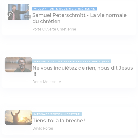
VIDÉO
PORTE OUVERTE CHRÉTIENNE
Samuel Peterschmitt - La vie normale
65:58
du chrétien
Porte Ouverte Chrétienne
MESSAGE TEXTE
ENSEIGNEMENTS BIBLIQUES
Ne vous inquiétez de rien, nous dit Jésus
!!!
Denis Morissette
MESSAGE TEXTE
LIFESTYLE
Tiens-toi à la brèche !
David Porter