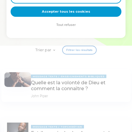
deviennent vos tremplins. Que vous guidiez un ministère, une
équipe, un groupe ou une famille, leur expérience est faite
Accepter tous les cookies
pour vous.
Tout refuser
Je découvre l’événement
Trier par
Filtrer les résultats
MESSAGE TEXTE
ENSEIGNEMENTS BIBLIQUES
Quelle est la volonté de Dieu et
comment la connaître ?
John Piper
MESSAGE TEXTE
TOPCHRÉTIEN