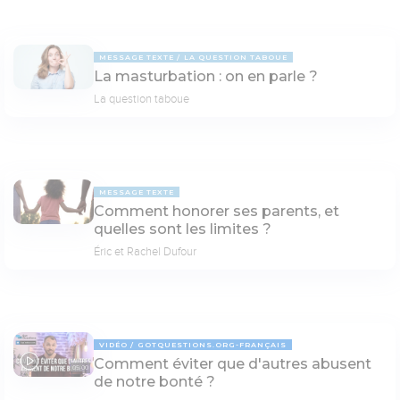
MESSAGE TEXTE
LA QUESTION TABOUE
La masturbation : on en parle ?
La question taboue
MESSAGE TEXTE
Comment honorer ses parents, et
quelles sont les limites ?
Éric et Rachel Dufour
VIDÉO
GOTQUESTIONS.ORG-FRANÇAIS
Comment éviter que d'autres abusent
05:00
de notre bonté ?