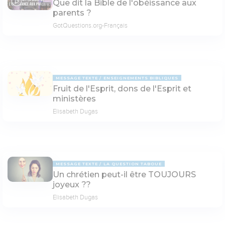
Que dit la Bible de l'obéissance aux
03:15
parents ?
GotQuestions.org-Français
MESSAGE TEXTE
ENSEIGNEMENTS BIBLIQUES
Fruit de l'Esprit, dons de l'Esprit et
ministères
Elisabeth Dugas
MESSAGE TEXTE
LA QUESTION TABOUE
Un chrétien peut-il être TOUJOURS
joyeux ??
Elisabeth Dugas