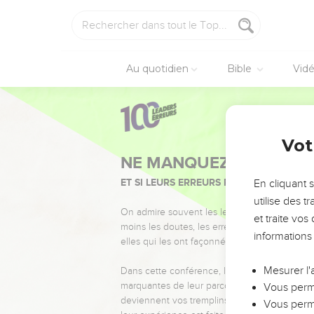
Au quotidien
Bible
Vid
Vot
NE MANQUEZ PAS L’ÉVÉ
ET SI LEURS ERREURS POUVAIENT VOUS 
En cliquant 
utilise des 
On admire souvent les leaders pour leurs réussi
et traite vo
moins les doutes, les erreurs et les saisons di
informations
elles qui les ont façonnés.
Mesurer l'
Dans cette conférence, leaders, entrepreneur
marquantes de leur parcours et les clés pour
Vous perme
deviennent vos tremplins. Que vous guidiez 
Vous perme