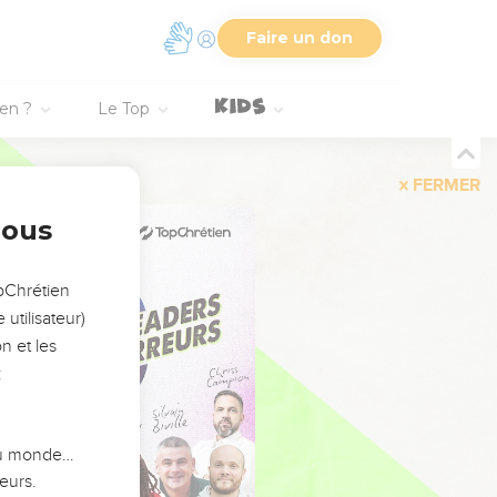
Faire un don
ien ?
Le Top
FERMER
nous
opChrétien
utilisateur)
n et les
:
 du monde…
eurs.