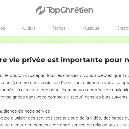
éos
Audios
Textes
Musique
Chrét
re vie privée est importante pour 
NEMENT DE L’ANNÉE !
ÉVITER LES VOTRES ?
sur le bouton « Accepter tous les cookies », vous acceptez que T
traceurs (comme des cookies ou l'identifiant unique de votre compte 
tes, leur impact, leur foi ou leur vision. Mais on voit
s données à caractère personnel (comme vos données de navigatio
fficiles qu'ils ont traversés, alors même que ce sont
 renseignées dans votre compte utilisateur) dans les buts suivants 
audience de notre service
s, et responsables reviennent sur les erreurs
 avancer avec plus de sagesse afin que leurs erreurs
ttre d'utiliser des services tiers tels que de la vidéo, des cartes
un ministère, une équipe, un groupe ou une famille,
ttre d'entrer en contact avec notre service de relation aux utilisat