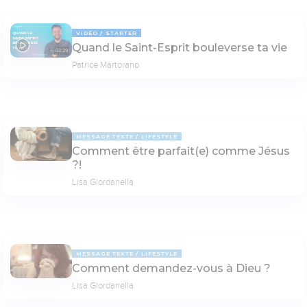
VIDÉO
STARTER
Quand le Saint-Esprit bouleverse ta vie
03:29
Patrice Martorano
MESSAGE TEXTE
LIFESTYLE
Comment être parfait(e) comme Jésus
?!
Lisa Giordanella
MESSAGE TEXTE
LIFESTYLE
Comment demandez-vous à Dieu ?
Lisa Giordanella