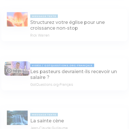
MESSAGE TEXTE
Structurez votre église pour une
croissance non-stop
Rick Warren
VIDÉO
GOTQUESTIONS.ORG-FRANÇAIS
Les pasteurs devraient-ils recevoir un
03:57
salaire ?
GotQuestions.org-Français
MESSAGE TEXTE
La sainte cène
Jean-Claude Guillaume