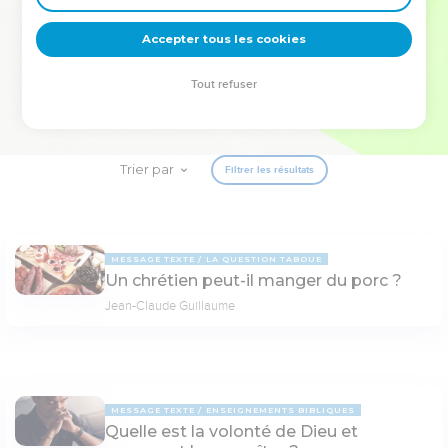
deviennent vos tremplins. Que vous guidiez un ministère, une
équipe, un groupe ou une famille, leur expérience est faite
Accepter tous les cookies
pour vous.
Tout refuser
Je découvre l’événement
Trier par
Filtrer les résultats
MESSAGE TEXTE
LA QUESTION TABOUE
Un chrétien peut-il manger du porc ?
Jean-Claude Guillaume
MESSAGE TEXTE
ENSEIGNEMENTS BIBLIQUES
Quelle est la volonté de Dieu et