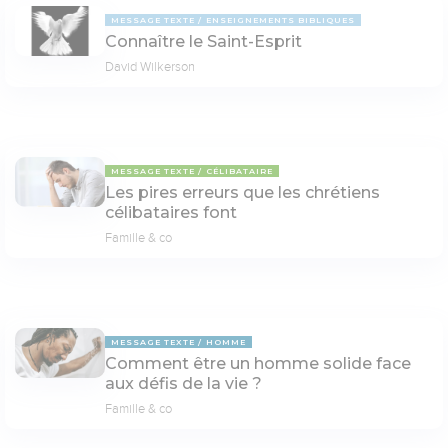
MESSAGE TEXTE
ENSEIGNEMENTS BIBLIQUES
Connaître le Saint-Esprit
David Wilkerson
MESSAGE TEXTE
CÉLIBATAIRE
Les pires erreurs que les chrétiens
célibataires font
Famille & co
MESSAGE TEXTE
HOMME
Comment être un homme solide face
aux défis de la vie ?
Famille & co