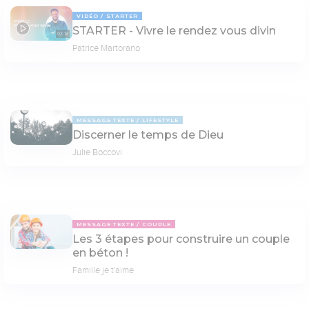
VIDÉO
STARTER
STARTER - Vivre le rendez vous divin
03:13
Patrice Martorano
MESSAGE TEXTE
LIFESTYLE
Discerner le temps de Dieu
Julie Boccovi
MESSAGE TEXTE
COUPLE
Les 3 étapes pour construire un couple
en béton !
Famille je t'aime