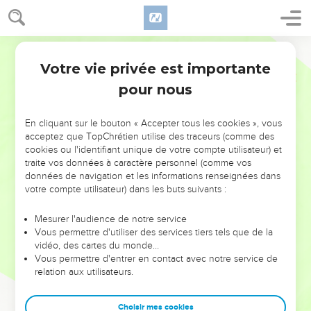
Votre vie privée est importante
pour nous
NE MANQUEZ PAS L’ÉVÉNEMENT
En cliquant sur le bouton « Accepter tous les cookies », vous
acceptez que TopChrétien utilise des traceurs (comme des
DE L’ANNÉE !
cookies ou l'identifiant unique de votre compte utilisateur) et
ET SI LEURS ERREURS POUVAIENT VOUS ÉVITER LES
traite vos données à caractère personnel (comme vos
VOTRES ?
données de navigation et les informations renseignées dans
votre compte utilisateur) dans les buts suivants :
On admire souvent les leaders pour leurs réussites, leur impact,
leur foi ou leur vision. Mais on voit moins les doutes, les erreurs
Mesurer l'audience de notre service
Vous permettre d'utiliser des services tiers tels que de la
et les saisons difficiles qu'ils ont traversés, alors même que ce
vidéo, des cartes du monde…
sont elles qui les ont façonnés.
Vous permettre d'entrer en contact avec notre service de
relation aux utilisateurs.
Dans cette conférence, leaders, entrepreneurs, et responsables
reviennent sur les erreurs marquantes de leur parcours et les
clés pour avancer avec plus de sagesse afin que leurs erreurs
Choisir mes cookies