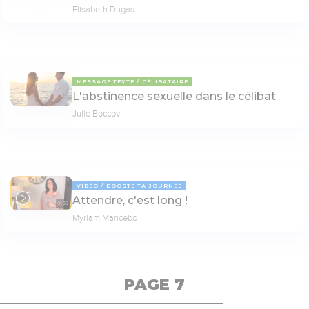
Elisabeth Dugas
MESSAGE TEXTE
CÉLIBATAIRE
L'abstinence sexuelle dans le célibat
Julie Boccovi
VIDÉO
BOOSTE TA JOURNÉE
Attendre, c'est long !
01:33
Myriam Mancebo
PAGE 7