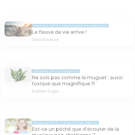
MESSAGE TEXTE
ENSEIGNEMENTS BIBLIQUES
Le fleuve de vie arrive !
David Wilkerson
MESSAGE TEXTE
LIFESTYLE
Ne sois pas comme le muguet : aussi
toxique que magnifique !!!
Elisabeth Dugas
MESSAGE TEXTE
LA QUESTION TABOUE
Est-ce un péché que d'écouter de la