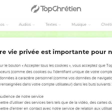
éos
Audios
Textes
Musique
Chrét
re vie privée est importante pour 
NEMENT DE L’ANNÉE !
ÉVITER LES VOTRES ?
sur le bouton « Accepter tous les cookies », vous acceptez que T
traceurs (comme des cookies ou l'identifiant unique de votre compte 
tes, leur impact, leur foi ou leur vision. Mais on voit
s données à caractère personnel (comme vos données de navigatio
fficiles qu'ils ont traversés, alors même que ce sont
 renseignées dans votre compte utilisateur) dans les buts suivants 
audience de notre service
s, et responsables reviennent sur les erreurs
 avancer avec plus de sagesse afin que leurs erreurs
ttre d'utiliser des services tiers tels que de la vidéo, des cartes
un ministère, une équipe, un groupe ou une famille,
ttre d'entrer en contact avec notre service de relation aux utilisat