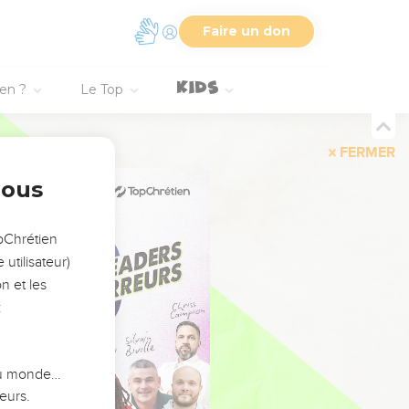
Faire un don
ien ?
Le Top
FERMER
nous
opChrétien
utilisateur)
n et les
:
 du monde…
eurs.