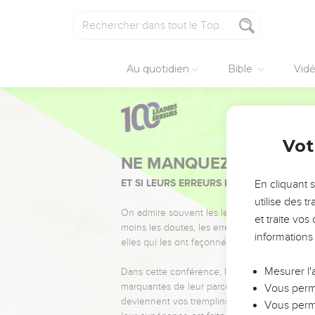
Au quotidien
Bible
Vid
Vot
NE MANQUEZ PAS L’ÉVÉ
ET SI LEURS ERREURS POUVAIENT VOUS 
En cliquant 
utilise des 
On admire souvent les leaders pour leurs réussi
et traite vo
moins les doutes, les erreurs et les saisons di
informations
elles qui les ont façonnés.
Mesurer l'
Dans cette conférence, leaders, entrepreneur
marquantes de leur parcours et les clés pour
Vous perme
deviennent vos tremplins. Que vous guidiez 
Vous perme