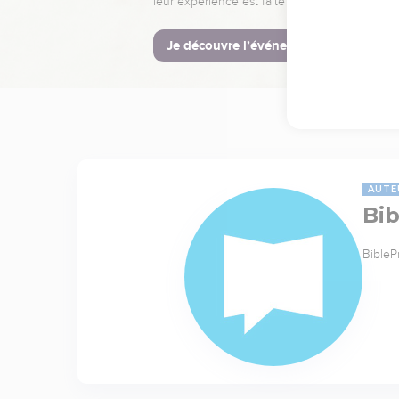
leur expérience est faite pour vous.
Je découvre l’événement
AUTE
Bib
BibleP