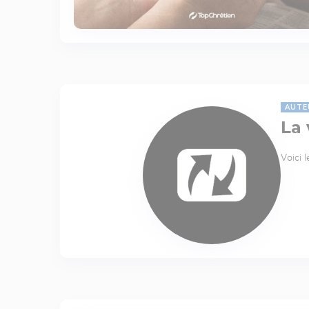
AUTE
La 
Voici 