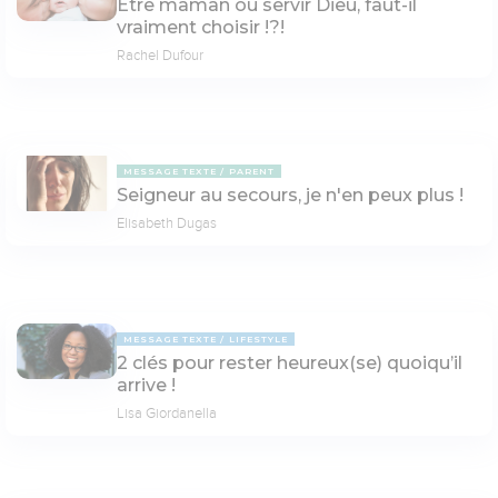
Être maman ou servir Dieu, faut-il
vraiment choisir !?!
Rachel Dufour
MESSAGE TEXTE
PARENT
Seigneur au secours, je n'en peux plus !
Elisabeth Dugas
MESSAGE TEXTE
LIFESTYLE
2 clés pour rester heureux(se) quoiqu’il
arrive !
Lisa Giordanella