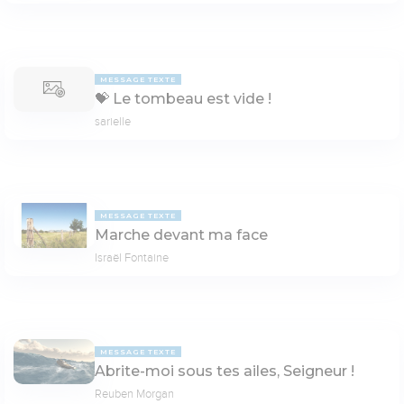
MESSAGE TEXTE
💝 Le tom­beau est vide !
sarielle
MESSAGE TEXTE
Marche devant ma face
Israël Fontaine
MESSAGE TEXTE
Abrite-moi sous tes ailes, Seigneur !
Reuben Morgan