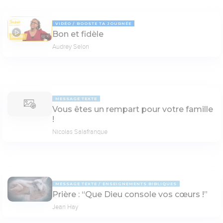
VIDÉO
BOOSTE TA JOURNÉE
Bon et fidèle
02:10
Audrey Selon
MESSAGE TEXTE
Vous êtes un rempart pour votre famille
!
Nicolas Salafranque
MESSAGE TEXTE
ENSEIGNEMENTS BIBLIQUES
Prière : “Que Dieu console vos cœurs !”
Jean Hay