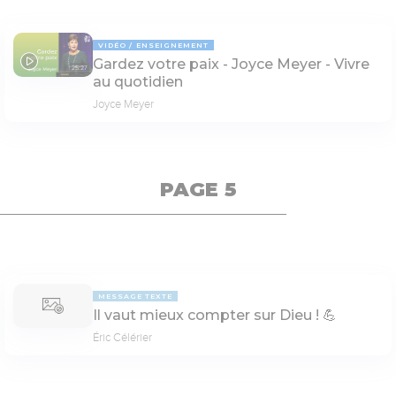
VIDÉO
ENSEIGNEMENT
Gardez votre paix - Joyce Meyer - Vivre
25:27
au quotidien
Joyce Meyer
PAGE 5
MESSAGE TEXTE
Il vaut mieux compter sur Dieu ! 💪
Éric Célérier