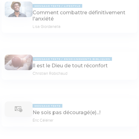
MESSAGE TEXTE
LIFESTYLE
Comment combattre définitivement
l'anxiété
Lisa Giordanella
MESSAGE TEXTE
ENSEIGNEMENTS BIBLIQUES
Il est le Dieu de tout réconfort
Christian Robichaud
MESSAGE TEXTE
Ne sois pas découragé(e)...!
Éric Célérier