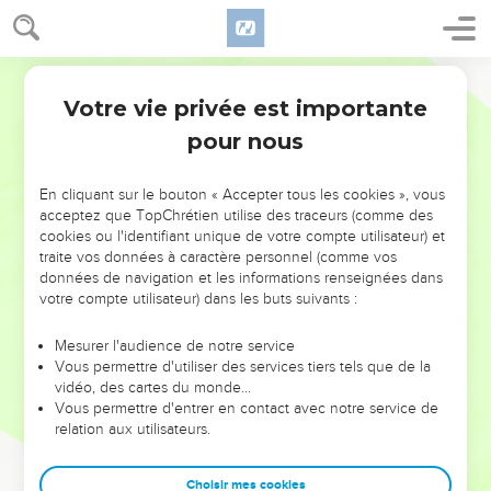
Votre vie privée est importante
pour nous
NE MANQUEZ PAS L’ÉVÉNEMENT
En cliquant sur le bouton « Accepter tous les cookies », vous
acceptez que TopChrétien utilise des traceurs (comme des
DE L’ANNÉE !
cookies ou l'identifiant unique de votre compte utilisateur) et
ET SI LEURS ERREURS POUVAIENT VOUS ÉVITER LES
traite vos données à caractère personnel (comme vos
VOTRES ?
données de navigation et les informations renseignées dans
votre compte utilisateur) dans les buts suivants :
On admire souvent les leaders pour leurs réussites, leur impact,
leur foi ou leur vision. Mais on voit moins les doutes, les erreurs
Mesurer l'audience de notre service
Vous permettre d'utiliser des services tiers tels que de la
et les saisons difficiles qu'ils ont traversés, alors même que ce
vidéo, des cartes du monde…
sont elles qui les ont façonnés.
Vous permettre d'entrer en contact avec notre service de
relation aux utilisateurs.
Dans cette conférence, leaders, entrepreneurs, et responsables
reviennent sur les erreurs marquantes de leur parcours et les
clés pour avancer avec plus de sagesse afin que leurs erreurs
Choisir mes cookies