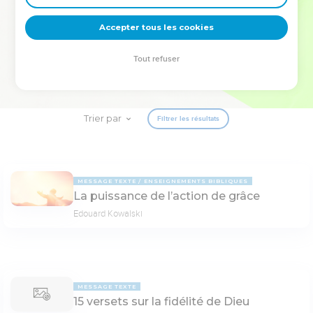
deviennent vos tremplins. Que vous guidiez un ministère, une
équipe, un groupe ou une famille, leur expérience est faite
Accepter tous les cookies
pour vous.
Tout refuser
Je découvre l’événement
Trier par
Filtrer les résultats
MESSAGE TEXTE
ENSEIGNEMENTS BIBLIQUES
La puissance de l’action de grâce
Edouard Kowalski
MESSAGE TEXTE
15 versets sur la fidélité de Dieu