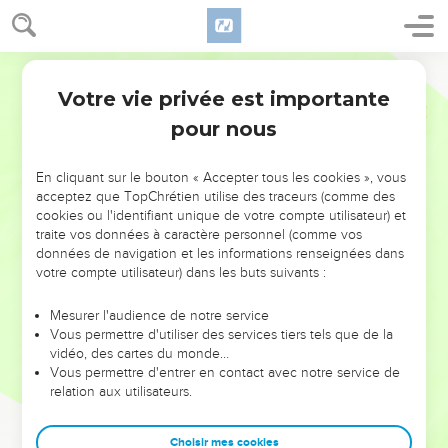
Votre vie privée est importante
pour nous
NE MANQUEZ PAS L’ÉVÉNEMENT
En cliquant sur le bouton « Accepter tous les cookies », vous
acceptez que TopChrétien utilise des traceurs (comme des
DE L’ANNÉE !
cookies ou l'identifiant unique de votre compte utilisateur) et
ET SI LEURS ERREURS POUVAIENT VOUS ÉVITER LES
traite vos données à caractère personnel (comme vos
VOTRES ?
données de navigation et les informations renseignées dans
votre compte utilisateur) dans les buts suivants :
On admire souvent les leaders pour leurs réussites, leur impact,
leur foi ou leur vision. Mais on voit moins les doutes, les erreurs
Mesurer l'audience de notre service
Vous permettre d'utiliser des services tiers tels que de la
et les saisons difficiles qu'ils ont traversés, alors même que ce
vidéo, des cartes du monde…
sont elles qui les ont façonnés.
Vous permettre d'entrer en contact avec notre service de
relation aux utilisateurs.
Dans cette conférence, leaders, entrepreneurs, et responsables
reviennent sur les erreurs marquantes de leur parcours et les
clés pour avancer avec plus de sagesse afin que leurs erreurs
Choisir mes cookies