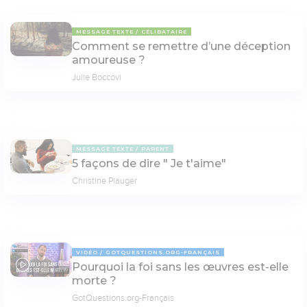
MESSAGE TEXTE
CÉLIBATAIRE
Comment se remettre d’une déception
amoureuse ?
Julie Boccovi
MESSAGE TEXTE
PARENT
5 façons de dire " Je t'aime"
Christine Piauger
VIDÉO
GOTQUESTIONS.ORG-FRANÇAIS
Pourquoi la foi sans les œuvres est-elle
07:59
morte ?
GotQuestions.org-Français