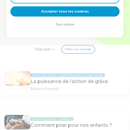
deviennent vos tremplins. Que vous guidiez un ministère, une
équipe, un groupe ou une famille, leur expérience est faite
Accepter tous les cookies
pour vous.
Tout refuser
Je découvre l’événement
Trier par
Filtrer les résultats
MESSAGE TEXTE
ENSEIGNEMENTS BIBLIQUES
La puissance de l’action de grâce
Edouard Kowalski
MESSAGE TEXTE
PARENT
Comment prier pour nos enfants ?