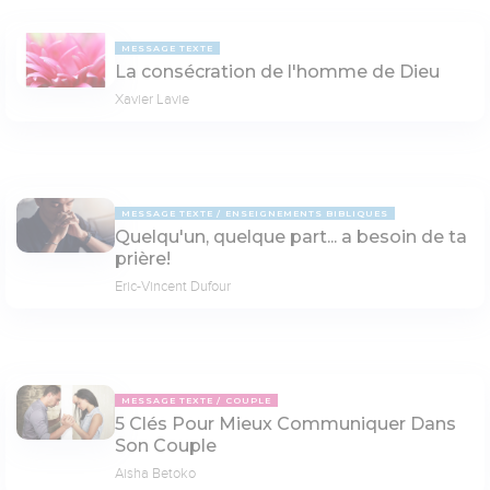
MESSAGE TEXTE
La consécration de l'homme de Dieu
Xavier Lavie
MESSAGE TEXTE
ENSEIGNEMENTS BIBLIQUES
Quelqu'un, quelque part... a besoin de ta
prière!
Eric-Vincent Dufour
MESSAGE TEXTE
COUPLE
5 Clés Pour Mieux Communiquer Dans
Son Couple
Aisha Betoko