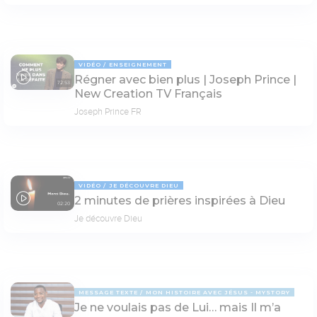
VIDÉO
ENSEIGNEMENT
Régner avec bien plus | Joseph Prince |
72:53
New Creation TV Français
Joseph Prince FR
VIDÉO
JE DÉCOUVRE DIEU
2 minutes de prières inspirées à Dieu
02:20
Je découvre Dieu
MESSAGE TEXTE
MON HISTOIRE AVEC JÉSUS - MYSTORY
Je ne voulais pas de Lui… mais Il m’a