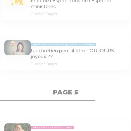
Fruit de l'Esprit, dons de l'Esprit et
ministères
Elisabeth Dugas
MESSAGE TEXTE
LA QUESTION TABOUE
Un chrétien peut-il être TOUJOURS
joyeux ??
Elisabeth Dugas
PAGE 5
MESSAGE TEXTE
COUPLE