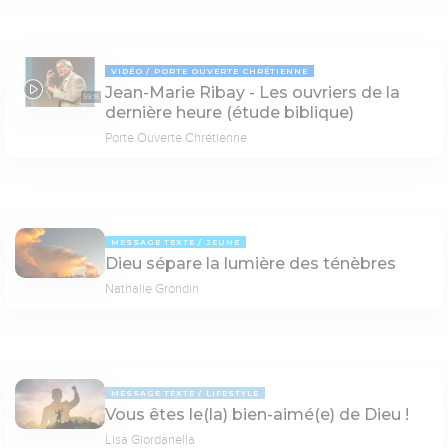
VIDÉO
PORTE OUVERTE CHRÉTIENNE
Jean-Marie Ribay - Les ouvriers de la
59:15
dernière heure (étude biblique)
Porte Ouverte Chrétienne
MESSAGE TEXTE
JEUNE
Dieu sépare la lumière des ténèbres
Nathalie Grondin
MESSAGE TEXTE
LIFESTYLE
Vous êtes le(la) bien-aimé(e) de Dieu !
Lisa Giordanella