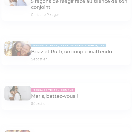
5 façons de réagir face au silence de son
conjoint
Christine Piauger
MESSAGE TEXTE
ENSEIGNEMENTS BIBLIQUES
Boaz et Ruth, un couple inattendu ...
Sébastien .
MESSAGE TEXTE
COUPLE
Maris, battez-vous !
Sébastien .