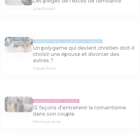
Les pièges de l'excès de familiarité
Julie Boccovi
MESSAGE TEXTE
LA QUESTION TABOUE
Un polygame qui devient chrétien doit-il
choisir une épouse et divorcer des
autres ?
Claude Frank
MESSAGE TEXTE
COUPLE
12 façons d'entretenir le romantisme
dans son couple
Famille je t'aime