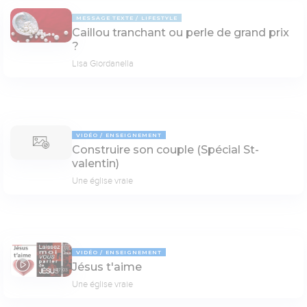
MESSAGE TEXTE
LIFESTYLE
Caillou tranchant ou perle de grand prix
?
Lisa Giordanella
VIDÉO
ENSEIGNEMENT
Construire son couple (Spécial St-
valentin)
Une église vraie
VIDÉO
ENSEIGNEMENT
Jésus t'aime
47:03
Une église vraie