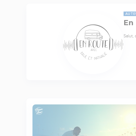
AUTE
En
Salut,