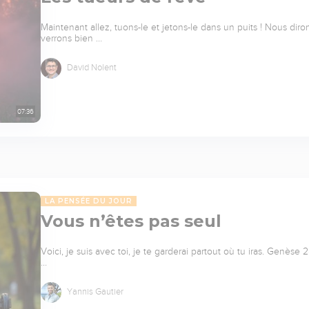
Maintenant allez, tuons-le et jetons-le dans un puits ! Nous di
verrons bien …
David Nolent
07:36
LA PENSÉE DU JOUR
Vous n’êtes pas seul
Voici, je suis avec toi, je te garderai partout où tu iras. Genè
…
Yannis Gautier