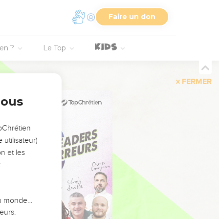
Faire un don
ien ?
Le Top
FERMER
nous
opChrétien
utilisateur)
n et les
:
 du monde…
eurs.