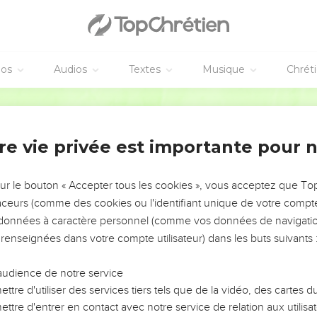
éos
Audios
Textes
Musique
Chrét
re vie privée est importante pour 
NEMENT DE L’ANNÉE !
ÉVITER LES VOTRES ?
sur le bouton « Accepter tous les cookies », vous acceptez que T
traceurs (comme des cookies ou l'identifiant unique de votre compte 
tes, leur impact, leur foi ou leur vision. Mais on voit
s données à caractère personnel (comme vos données de navigatio
fficiles qu'ils ont traversés, alors même que ce sont
 renseignées dans votre compte utilisateur) dans les buts suivants 
audience de notre service
s, et responsables reviennent sur les erreurs
 avancer avec plus de sagesse afin que leurs erreurs
ttre d'utiliser des services tiers tels que de la vidéo, des cartes
un ministère, une équipe, un groupe ou une famille,
ttre d'entrer en contact avec notre service de relation aux utilisat