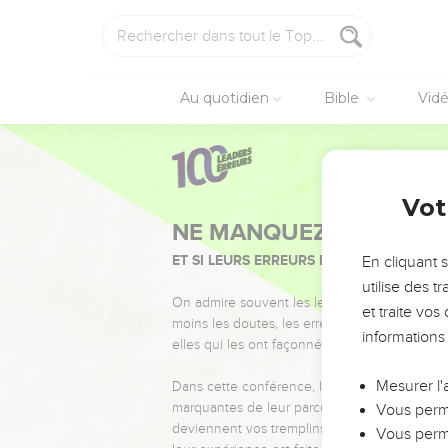
Au quotidien
Bible
Vid
Vot
NE MANQUEZ PAS L’ÉVÉ
ET SI LEURS ERREURS POUVAIENT VOUS 
En cliquant 
utilise des 
On admire souvent les leaders pour leurs réussi
et traite vo
moins les doutes, les erreurs et les saisons di
informations
elles qui les ont façonnés.
Mesurer l'
Dans cette conférence, leaders, entrepreneur
marquantes de leur parcours et les clés pour
Vous perme
deviennent vos tremplins. Que vous guidiez 
Vous perme