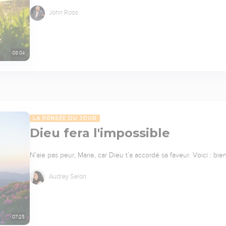
John Roos
08:04
LA PENSÉE DU JOUR
Dieu fera l'impossible
N’aie pas peur, Marie, car Dieu t’a accordé sa faveur. Voici : bie
Audrey Selon
07:25