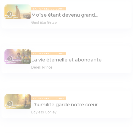
LA PENSÉE DU JOUR
Moïse étant devenu grand...
08:49
Gael Eba Gatse
LA PENSÉE DU JOUR
La vie éternelle et abondante
07:37
Derek Prince
LA PENSÉE DU JOUR
L’humilité garde notre cœur
07:14
Bayless Conley