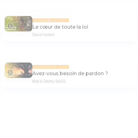
LA PENSÉE DU JOUR
Le cœur de toute la loi
09:19
David Nolent
LA PENSÉE DU JOUR
Avez-vous besoin de pardon ?
07:20
Bob & Debby GASS
PAGE 7
Paramètres de lecture
Mode dyslexique
Désactivé
Simple
Coul
eur