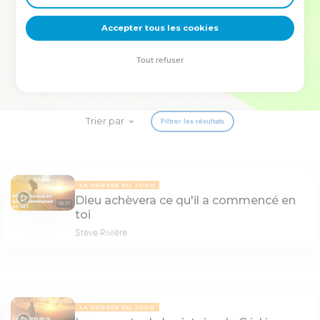
deviennent vos tremplins. Que vous guidiez un ministère, une
équipe, un groupe ou une famille, leur expérience est faite
Accepter tous les cookies
pour vous.
Tout refuser
Je découvre l’événement
Trier par
Filtrer les résultats
LA PENSÉE DU JOUR
Dieu achèvera ce qu'il a commencé en
08:37
toi
Stève Rivière
LA PENSÉE DU JOUR