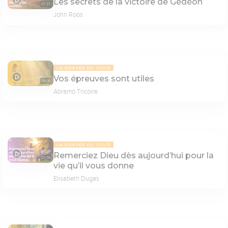
Les secrets de la victoire de Gédéon
07:37
John Roos
LA PENSÉE DU JOUR
Vos épreuves sont utiles
08:08
Abramo Tricoire
LA PENSÉE DU JOUR
Remerciez Dieu dès aujourd’hui pour la
07:04
vie qu’il vous donne
Elisabeth Dugas