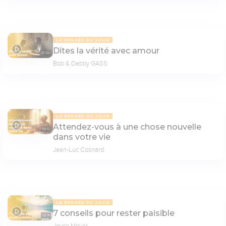
LA PENSÉE DU JOUR
Dites la vérité avec amour
07:06
Bob & Debby GASS
LA PENSÉE DU JOUR
Attendez-vous à une chose nouvelle
08:12
dans votre vie
Jean-Luc Cosnard
LA PENSÉE DU JOUR
7 conseils pour rester paisible
08:14
Joyce Meyer