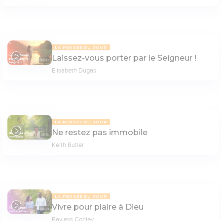
LA PENSÉE DU JOUR
Laissez-vous porter par le Seigneur !
07:03
Elisabeth Dugas
LA PENSÉE DU JOUR
Ne restez pas immobile
08:13
Keith Butler
LA PENSÉE DU JOUR
Vivre pour plaire à Dieu
08:20
Bayless Conley