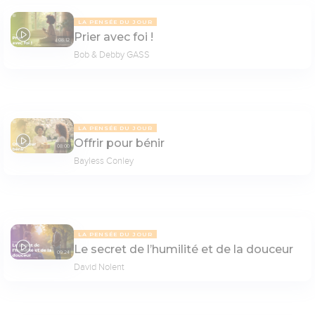
LA PENSÉE DU JOUR
Prier avec foi !
08:12
Bob & Debby GASS
LA PENSÉE DU JOUR
Offrir pour bénir
08:00
Bayless Conley
LA PENSÉE DU JOUR
Le secret de l’humilité et de la douceur
09:24
David Nolent