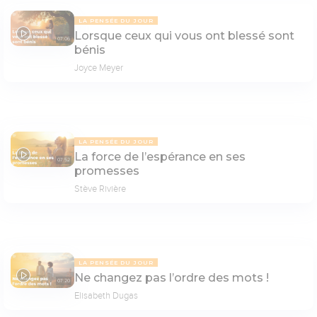
LA PENSÉE DU JOUR
Lorsque ceux qui vous ont blessé sont
07:06
bénis
Joyce Meyer
LA PENSÉE DU JOUR
La force de l’espérance en ses
07:52
promesses
Stève Rivière
LA PENSÉE DU JOUR
Ne changez pas l’ordre des mots !
07:20
Elisabeth Dugas