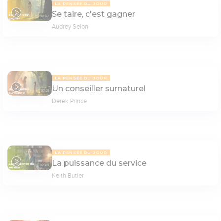
LA PENSÉE DU JOUR
Se taire, c'est gagner
08:02
Audrey Selon
LA PENSÉE DU JOUR
Un conseiller surnaturel
07:21
Derek Prince
LA PENSÉE DU JOUR
La puissance du service
07:40
Keith Butler