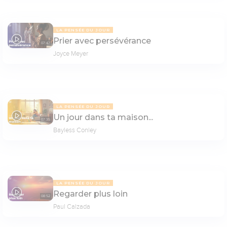
LA PENSÉE DU JOUR
Prier avec persévérance
07:47
Joyce Meyer
LA PENSÉE DU JOUR
Un jour dans ta maison...
07:35
Bayless Conley
LA PENSÉE DU JOUR
Regarder plus loin
08:52
Paul Calzada