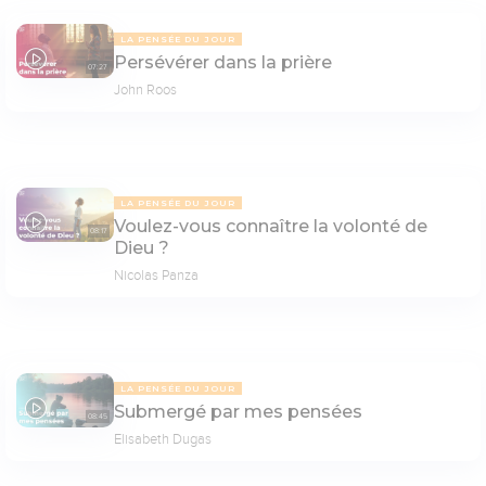
LA PENSÉE DU JOUR
Persévérer dans la prière
07:27
John Roos
LA PENSÉE DU JOUR
Voulez-vous connaître la volonté de
08:17
Dieu ?
Nicolas Panza
LA PENSÉE DU JOUR
Submergé par mes pensées
08:45
Elisabeth Dugas