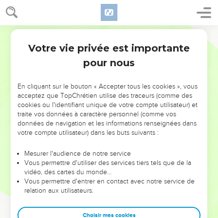
Votre vie privée est importante
pour nous
NE MANQUEZ PAS L’ÉVÉNEMENT
En cliquant sur le bouton « Accepter tous les cookies », vous
acceptez que TopChrétien utilise des traceurs (comme des
DE L’ANNÉE !
cookies ou l'identifiant unique de votre compte utilisateur) et
ET SI LEURS ERREURS POUVAIENT VOUS ÉVITER LES
traite vos données à caractère personnel (comme vos
VOTRES ?
données de navigation et les informations renseignées dans
votre compte utilisateur) dans les buts suivants :
On admire souvent les leaders pour leurs réussites, leur impact,
leur foi ou leur vision. Mais on voit moins les doutes, les erreurs
Mesurer l'audience de notre service
Vous permettre d'utiliser des services tiers tels que de la
et les saisons difficiles qu'ils ont traversés, alors même que ce
vidéo, des cartes du monde…
sont elles qui les ont façonnés.
Vous permettre d'entrer en contact avec notre service de
relation aux utilisateurs.
Dans cette conférence, leaders, entrepreneurs, et responsables
reviennent sur les erreurs marquantes de leur parcours et les
clés pour avancer avec plus de sagesse afin que leurs erreurs
Choisir mes cookies