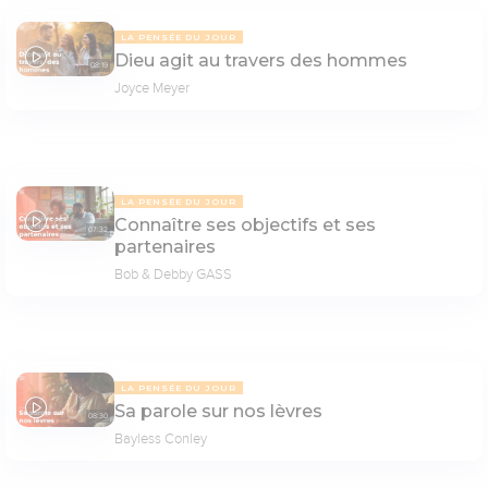
LA PENSÉE DU JOUR
Dieu agit au travers des hommes
08:19
Joyce Meyer
LA PENSÉE DU JOUR
Connaître ses objectifs et ses
07:32
partenaires
Bob & Debby GASS
LA PENSÉE DU JOUR
Sa parole sur nos lèvres
08:30
Bayless Conley