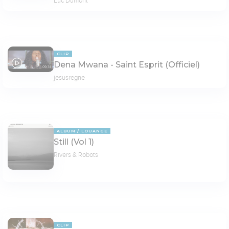
Luc Dumont
CLIP
Dena Mwana - Saint Esprit (Officiel)
09:31
jesusregne
ALBUM
LOUANGE
Still (Vol 1)
Rivers & Robots
CLIP