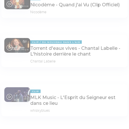
Nicodème - Quand j'ai Vu (Clip Officiel)
223:00
Nicodème
CLIP
DU NOUVEAU DANS L'AIR
Torrent d'eaux vives - Chantal Labelle -
12:41
L'histoire derrière le chant
Chantal Labelle
CLIP
MLK Music - L'Esprit du Seigneur est
05:14
dans ce lieu
whiskyblues