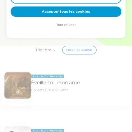
deviennent vos tremplins. Que vous guidiez un ministère, une
équipe, un groupe ou une famille, leur expérience est faite
Accepter tous les cookies
pour vous.
Tout refuser
Je découvre l’événement
Trier par
Filtrer les résultats
ALBUM
LOUANGE
Éveille-toi, mon âme
Collectif Cieux Ouverts
ALBUM
LOUANGE