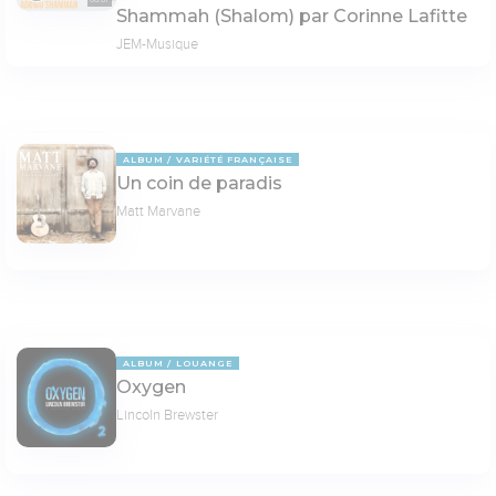
Shammah (Shalom) par Corinne Lafitte
JEM-Musique
ALBUM
VARIÉTÉ FRANÇAISE
Un coin de paradis
Matt Marvane
ALBUM
LOUANGE
Oxygen
Lincoln Brewster