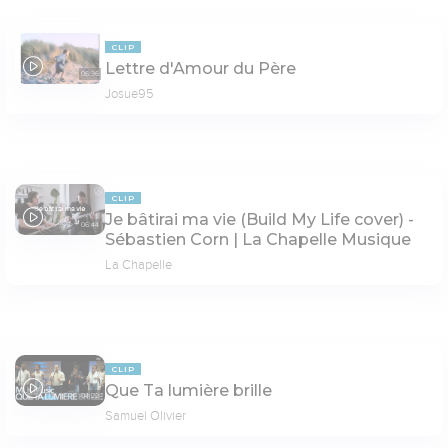
CLIP
Lettre d'Amour du Père
06:36
Josue95
CLIP
Je bâtirai ma vie (Build My Life cover) -
06:44
Sébastien Corn | La Chapelle Musique
La Chapelle
CLIP
Que Ta lumière brille
04:22
Samuel Olivier