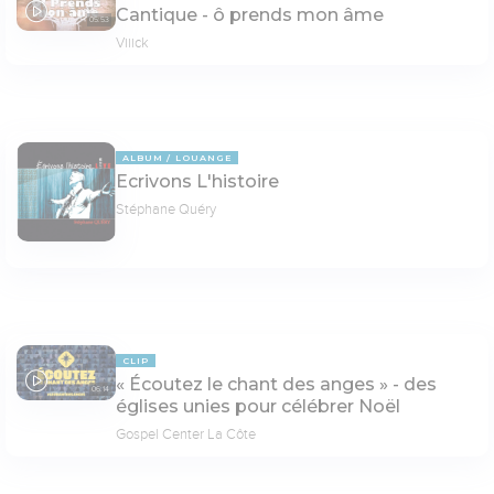
Cantique - ô prends mon âme
05:53
Viiick
ALBUM
LOUANGE
Ecrivons L'histoire
Stéphane Quéry
CLIP
« Écoutez le chant des anges » - des
06:14
églises unies pour célébrer Noël
Gospel Center La Côte