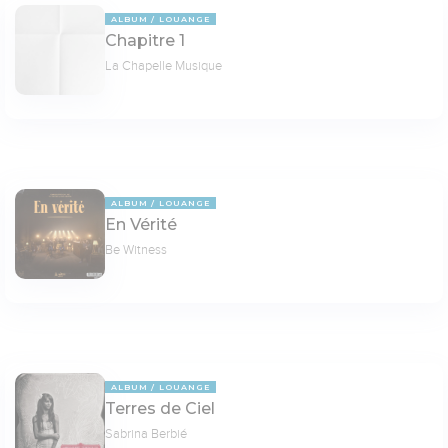
ALBUM
LOUANGE
Chapitre 1
La Chapelle Musique
ALBUM
LOUANGE
En Vérité
Be Witness
ALBUM
LOUANGE
Terres de Ciel
Sabrina Berbié