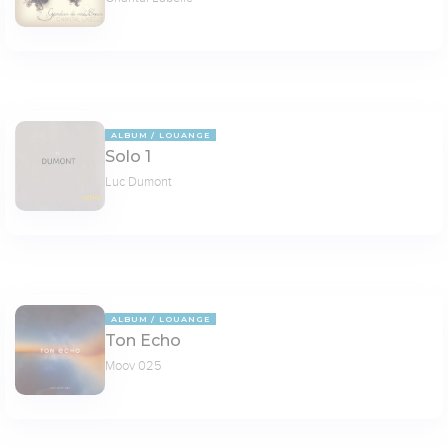
ALBUM
LOUANGE
Solo 1
Luc Dumont
ALBUM
LOUANGE
Ton Echo
Moov 025