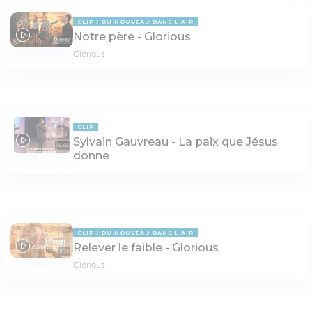
CLIP
DU NOUVEAU DANS L'AIR
Notre père - Glorious
14:16
Glorious
CLIP
Sylvain Gauvreau - La paix que Jésus
06:05
donne
CLIP
DU NOUVEAU DANS L'AIR
Relever le faible - Glorious
11:59
Glorious