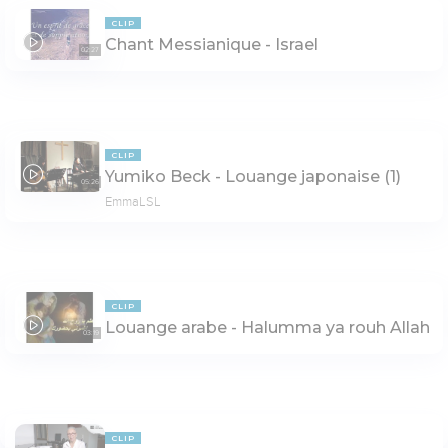
CLIP
Chant Messianique - Israel
02:27
CLIP
Yumiko Beck - Louange japonaise (1)
05:26
EmmaLSL
CLIP
Louange arabe - Halumma ya rouh Allah
03:19
CLIP