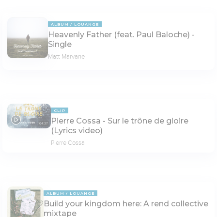
ALBUM
LOUANGE
Heavenly Father (feat. Paul Baloche) -
Single
Matt Marvane
CLIP
Pierre Cossa - Sur le trône de gloire
04:37
(Lyrics video)
Pierre Cossa
ALBUM
LOUANGE
Build your kingdom here: A rend collective
mixtape