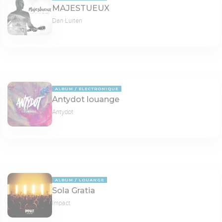
MAJESTUEUX
Dan Luiten
ALBUM
ELECTRONIQUE
Antydot louange
Antydot
ALBUM
LOUANGE
Sola Gratia
Impact