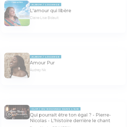
ALBUM
LOUANGE
L'amour qui libère
Claire-Lise Bidault
ALBUM
LOUANGE
Amour Pur
Audrey Nk
CLIP
DU NOUVEAU DANS L'AIR
Qui pourrait être ton égal ? - Pierre-
11:52
Nicolas - L'histoire derrière le chant