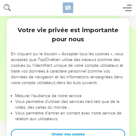
Votre vie privée est importante
pour nous
NE MANQUEZ PAS L’ÉVÉNEMENT
En cliquant sur le bouton « Accepter tous les cookies », vous
acceptez que TopChrétien utilise des traceurs (comme des
DE L’ANNÉE !
cookies ou l'identifiant unique de votre compte utilisateur) et
ET SI LEURS ERREURS POUVAIENT VOUS ÉVITER LES
traite vos données à caractère personnel (comme vos
VOTRES ?
données de navigation et les informations renseignées dans
votre compte utilisateur) dans les buts suivants :
On admire souvent les leaders pour leurs réussites, leur impact,
leur foi ou leur vision. Mais on voit moins les doutes, les erreurs
Mesurer l'audience de notre service
Vous permettre d'utiliser des services tiers tels que de la
et les saisons difficiles qu'ils ont traversés, alors même que ce
vidéo, des cartes du monde…
sont elles qui les ont façonnés.
Vous permettre d'entrer en contact avec notre service de
relation aux utilisateurs.
Dans cette conférence, leaders, entrepreneurs, et responsables
reviennent sur les erreurs marquantes de leur parcours et les
clés pour avancer avec plus de sagesse afin que leurs erreurs
Choisir mes cookies