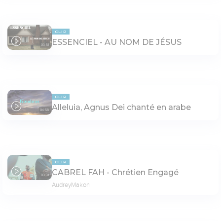
CLIP
ESSENCIEL - AU NOM DE JÉSUS
03:51
CLIP
Alleluia, Agnus Dei chanté en arabe
04:58
CLIP
CABREL FAH - Chrétien Engagé
03:31
AudreyMakon