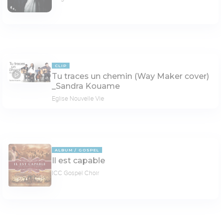
CLIP
Tu traces un chemin (Way Maker cover)
07:45
_Sandra Kouame
Eglise Nouvelle Vie
ALBUM
GOSPEL
Il est capable
ICC Gospel Choir