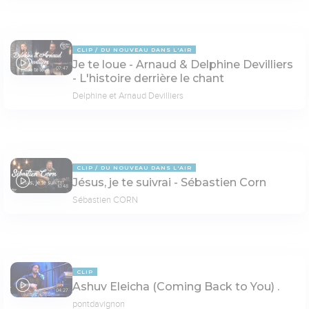
CLIP
DU NOUVEAU DANS L'AIR
Je te loue - Arnaud & Delphine Devilliers
07:47
- L'histoire derrière le chant
Delphine et Arnaud Devilliers
CLIP
DU NOUVEAU DANS L'AIR
Jésus, je te suivrai - Sébastien Corn
10:48
Sébastien CORN
CLIP
Ashuv Eleicha (Coming Back to You) .
04:27
pontdavignon