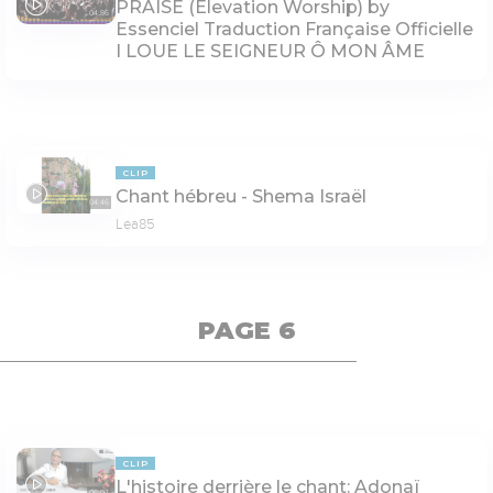
PRAISE (Elevation Worship) by
04:56
Essenciel Traduction Française Officielle
I LOUE LE SEIGNEUR Ô MON ÂME
CLIP
Chant hébreu - Shema Israël
04:46
Lea85
PAGE 6
CLIP
L'histoire derrière le chant: Adonaï
06:07