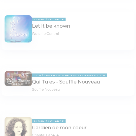
ALBUM
LOUANGE
Let it be known
Worship Central
CLIP
LES CHANTS DU NOUVEAU DANS L'AIR
Qui Tu es - Souffle Nouveau
04:05
Souffle Nouveau
ALBUM
LOUANGE
Gardien de mon coeur
Chantal Labelle