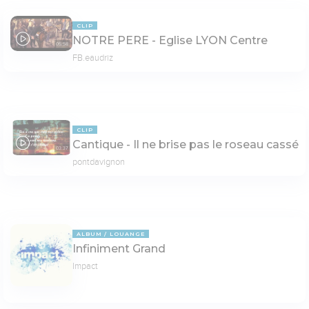
CLIP
NOTRE PERE - Eglise LYON Centre
05:58
FB.eaudriz
CLIP
Cantique - Il ne brise pas le roseau cassé
03:37
pontdavignon
ALBUM
LOUANGE
Infiniment Grand
Impact