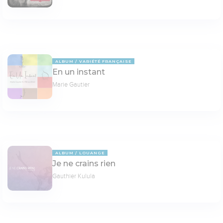
ALBUM
VARIÉTÉ FRANÇAISE
En un instant
Marie Gautier
ALBUM
LOUANGE
Je ne crains rien
Gauthier Kulula