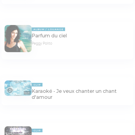
ALBUM
LOUANGE
Parfum du ciel
Peggy Polito
CLIP
Karaoké - Je veux chanter un chant
04:36
d'amour
CLIP