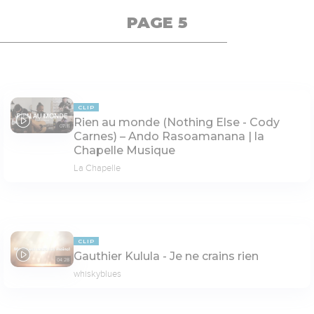
PAGE 5
CLIP
Rien au monde (Nothing Else - Cody
07:11
Carnes) – Ando Rasoamanana | la
Chapelle Musique
La Chapelle
CLIP
Gauthier Kulula - Je ne crains rien
04:28
whiskyblues