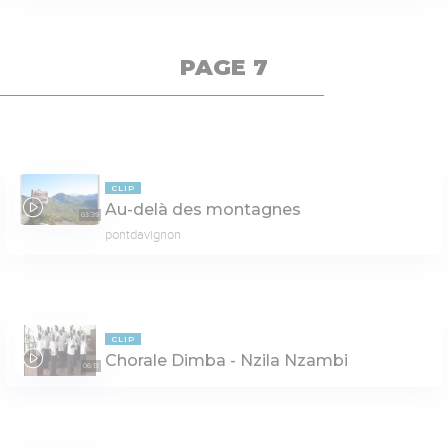
PAGE 7
CLIP
Au-delà des montagnes
03:39
pontdavignon
CLIP
Chorale Dimba - Nzila Nzambi
06:13