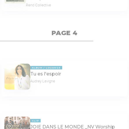
Rend Collective
PAGE 4
ALBUM
LOUANGE
Tu es l'espoir
Audrey Lavigne
CLIP
JOIE DANS LE MONDE _NV Worship
05:29