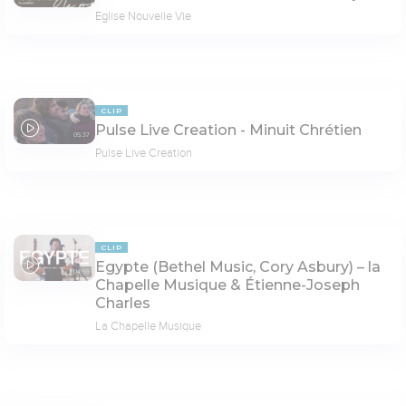
Eglise Nouvelle Vie
CLIP
Pulse Live Creation - Minuit Chrétien
05:37
Pulse Live Creation
CLIP
Egypte (Bethel Music, Cory Asbury) – la
04:55
Chapelle Musique & Étienne-Joseph
Charles
La Chapelle Musique