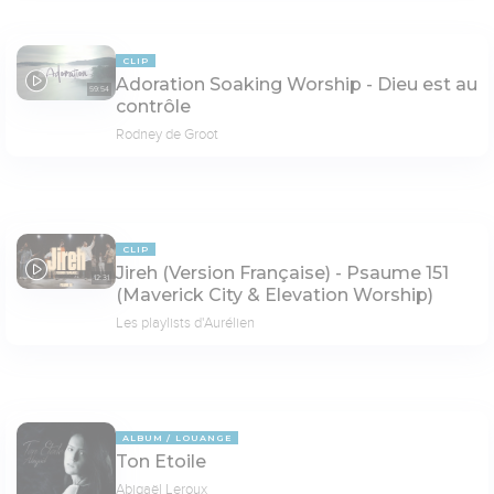
CLIP
Adoration Soaking Worship - Dieu est au
59:54
contrôle
Rodney de Groot
CLIP
Jireh (Version Française) - Psaume 151
12:31
(Maverick City & Elevation Worship)
Les playlists d'Aurélien
ALBUM
LOUANGE
Ton Etoile
Abigaël Leroux