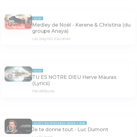
CLIP
Medley de Noël - Kerene & Christina (du
07:16
groupe Anaya)
Les playlists d'Aurélien
CLIP
TU ES NOTRE DIEU Herve Mauras
05:04
(Lyrics)
HerveMauras
CLIP
DU NOUVEAU DANS L'AIR
Je te donne tout - Luc Dumont
13:31