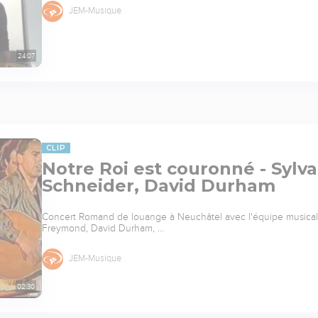
JEM-Musique
24:07
CLIP
Notre Roi est couronné - Sylv
Schneider, David Durham
Concert Romand de louange à Neuchâtel avec l'équipe musical
Freymond, David Durham, …
JEM-Musique
02:30