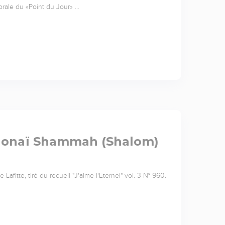
orale du «Point du Jour» …
 Adonaï Shammah (Shalom)
afitte, tiré du recueil "J'aime l'Eternel" vol. 3 N° 960.