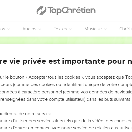
éos
Audios
Textes
Musique
Chrét
re vie privée est importante pour 
NEMENT DE L’ANNÉE !
ÉVITER LES VOTRES ?
sur le bouton « Accepter tous les cookies », vous acceptez que T
traceurs (comme des cookies ou l'identifiant unique de votre compte 
tes, leur impact, leur foi ou leur vision. Mais on voit
s données à caractère personnel (comme vos données de navigatio
fficiles qu'ils ont traversés, alors même que ce sont
 renseignées dans votre compte utilisateur) dans les buts suivants 
audience de notre service
s, et responsables reviennent sur les erreurs
 avancer avec plus de sagesse afin que leurs erreurs
ttre d'utiliser des services tiers tels que de la vidéo, des cartes
un ministère, une équipe, un groupe ou une famille,
ttre d'entrer en contact avec notre service de relation aux utilisat