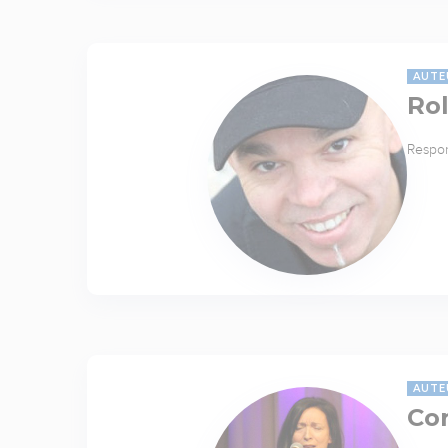
AUTE
Rol
Respon
AUTE
Cor