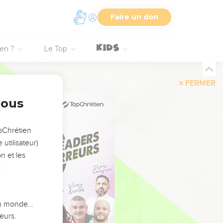
Faire un don
ien ?
Le Top
FERMER
nous
opChrétien
utilisateur)
n et les
:
 du monde…
eurs.