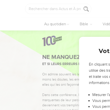
Au quotidien
Bible
Vid
Vot
NE MANQUEZ PAS L’ÉVÉ
ET SI LEURS ERREURS POUVAIENT VOUS 
En cliquant 
utilise des 
On admire souvent les leaders pour leurs réussi
et traite vo
moins les doutes, les erreurs et les saisons di
informations
elles qui les ont façonnés.
Mesurer l'
Dans cette conférence, leaders, entrepreneur
marquantes de leur parcours et les clés pour
Vous perme
deviennent vos tremplins. Que vous guidiez 
Vous perme