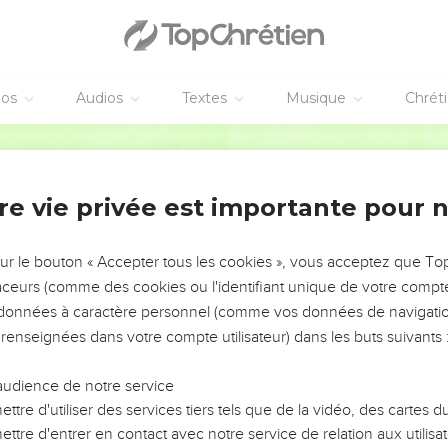
éos
Audios
Textes
Musique
Chrét
re vie privée est importante pour 
NEMENT DE L’ANNÉE !
ÉVITER LES VOTRES ?
sur le bouton « Accepter tous les cookies », vous acceptez que T
traceurs (comme des cookies ou l'identifiant unique de votre compte 
tes, leur impact, leur foi ou leur vision. Mais on voit
s données à caractère personnel (comme vos données de navigatio
fficiles qu'ils ont traversés, alors même que ce sont
 renseignées dans votre compte utilisateur) dans les buts suivants 
audience de notre service
s, et responsables reviennent sur les erreurs
 avancer avec plus de sagesse afin que leurs erreurs
ttre d'utiliser des services tiers tels que de la vidéo, des cartes
un ministère, une équipe, un groupe ou une famille,
ttre d'entrer en contact avec notre service de relation aux utilisat