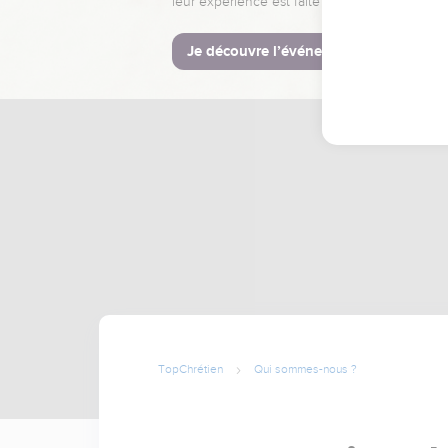
leur expérience est faite pour vous.
Je découvre l’événement
TopChrétien
Qui sommes-nous ?