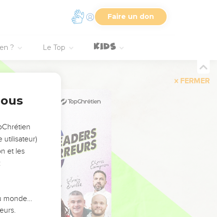
Faire un don
ien ?
Le Top
FERMER
nous
opChrétien
utilisateur)
n et les
:
 du monde…
eurs.