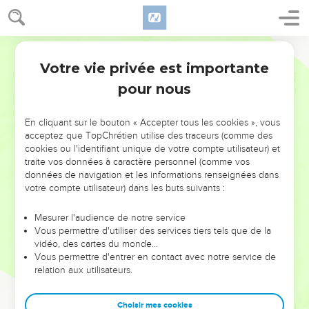
Votre vie privée est importante
pour nous
NE MANQUEZ PAS L’ÉVÉNEMENT
En cliquant sur le bouton « Accepter tous les cookies », vous
DE L’ANNÉE !
acceptez que TopChrétien utilise des traceurs (comme des
cookies ou l'identifiant unique de votre compte utilisateur) et
ET SI LEURS ERREURS POUVAIENT VOUS ÉVITER LES
traite vos données à caractère personnel (comme vos
VOTRES ?
données de navigation et les informations renseignées dans
votre compte utilisateur) dans les buts suivants :
On admire souvent les leaders pour leurs réussites, leur impact,
leur foi ou leur vision. Mais on voit moins les doutes, les erreurs
Mesurer l'audience de notre service
Vous permettre d'utiliser des services tiers tels que de la
et les saisons difficiles qu'ils ont traversés, alors même que ce
vidéo, des cartes du monde…
sont elles qui les ont façonnés.
Vous permettre d'entrer en contact avec notre service de
relation aux utilisateurs.
Dans cette conférence, leaders, entrepreneurs, et responsables
reviennent sur les erreurs marquantes de leur parcours et les
clés pour avancer avec plus de sagesse afin que leurs erreurs
Choisir mes cookies