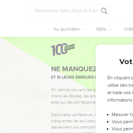
Au quotidien
Bible
Vid
Vot
NE MANQUEZ PAS L’ÉVÉ
ET SI LEURS ERREURS POUVAIENT VOUS 
En cliquant 
utilise des 
On admire souvent les leaders pour leurs réussi
et traite vo
moins les doutes, les erreurs et les saisons di
informations
elles qui les ont façonnés.
Mesurer l'
Dans cette conférence, leaders, entrepreneur
marquantes de leur parcours et les clés pour
Vous perme
deviennent vos tremplins. Que vous guidiez 
Vous perme