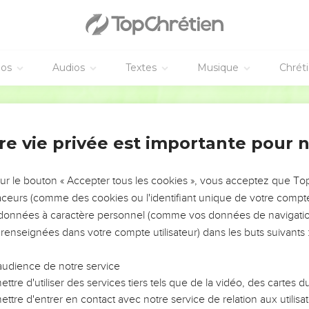
éos
Audios
Textes
Musique
Chrét
re vie privée est importante pour 
NEMENT DE L’ANNÉE !
ÉVITER LES VOTRES ?
sur le bouton « Accepter tous les cookies », vous acceptez que T
traceurs (comme des cookies ou l'identifiant unique de votre compte 
tes, leur impact, leur foi ou leur vision. Mais on voit
s données à caractère personnel (comme vos données de navigatio
fficiles qu'ils ont traversés, alors même que ce sont
 renseignées dans votre compte utilisateur) dans les buts suivants 
audience de notre service
s, et responsables reviennent sur les erreurs
 avancer avec plus de sagesse afin que leurs erreurs
ttre d'utiliser des services tiers tels que de la vidéo, des cartes
un ministère, une équipe, un groupe ou une famille,
ttre d'entrer en contact avec notre service de relation aux utilisat