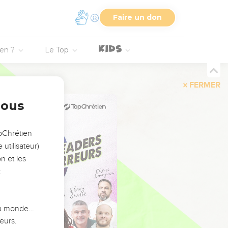
Faire un don
ien ?
Le Top
FERMER
nous
opChrétien
utilisateur)
n et les
:
 du monde…
eurs.