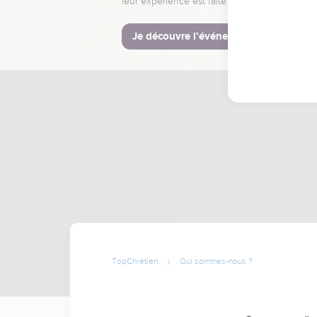
leur expérience est faite pour vous.
Je découvre l’événement
TopChrétien
Qui sommes-nous ?