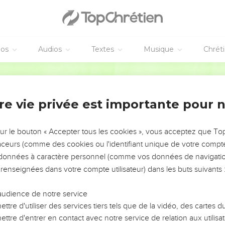
éos
Audios
Textes
Musique
Chrét
re vie privée est importante pour 
NEMENT DE L’ANNÉE !
ÉVITER LES VOTRES ?
sur le bouton « Accepter tous les cookies », vous acceptez que T
traceurs (comme des cookies ou l'identifiant unique de votre compte 
tes, leur impact, leur foi ou leur vision. Mais on voit
s données à caractère personnel (comme vos données de navigatio
fficiles qu'ils ont traversés, alors même que ce sont
 renseignées dans votre compte utilisateur) dans les buts suivants 
audience de notre service
s, et responsables reviennent sur les erreurs
 avancer avec plus de sagesse afin que leurs erreurs
ttre d'utiliser des services tiers tels que de la vidéo, des cartes
un ministère, une équipe, un groupe ou une famille,
ttre d'entrer en contact avec notre service de relation aux utilisat