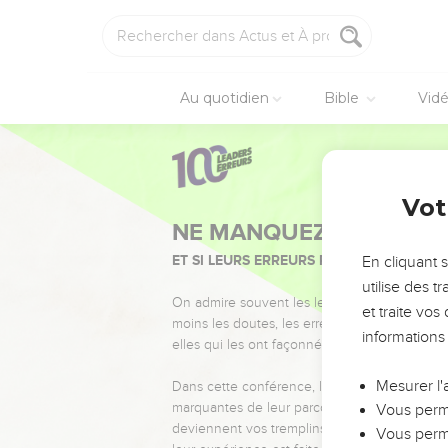
Au quotidien
Bible
Vid
Vot
NE MANQUEZ PAS L’ÉVÉ
ET SI LEURS ERREURS POUVAIENT VOUS 
En cliquant 
utilise des 
On admire souvent les leaders pour leurs réussi
et traite vo
moins les doutes, les erreurs et les saisons di
informations
elles qui les ont façonnés.
Mesurer l'
Dans cette conférence, leaders, entrepreneur
marquantes de leur parcours et les clés pour
Vous perme
deviennent vos tremplins. Que vous guidiez 
Vous perme