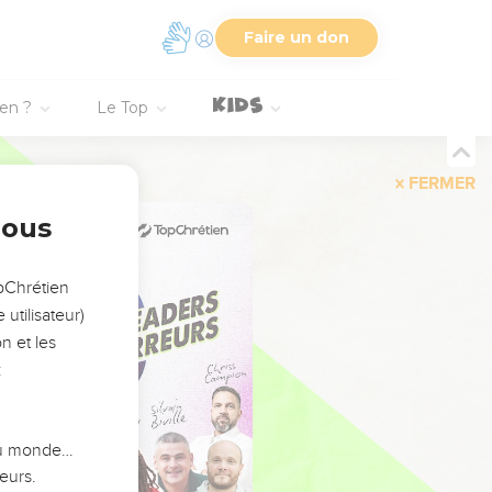
Faire un don
ien ?
Le Top
FERMER
nous
opChrétien
utilisateur)
n et les
:
 du monde…
eurs.