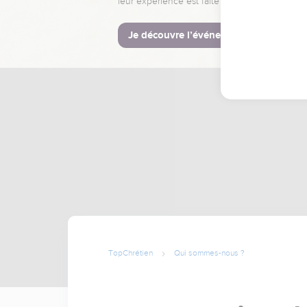
leur expérience est faite pour vous.
Je découvre l’événement
TopChrétien
Qui sommes-nous ?