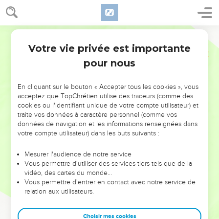
Votre vie privée est importante
pour nous
NE MANQUEZ PAS L’ÉVÉNEMENT
En cliquant sur le bouton « Accepter tous les cookies », vous
DE L’ANNÉE !
acceptez que TopChrétien utilise des traceurs (comme des
cookies ou l'identifiant unique de votre compte utilisateur) et
ET SI LEURS ERREURS POUVAIENT VOUS ÉVITER LES
traite vos données à caractère personnel (comme vos
VOTRES ?
données de navigation et les informations renseignées dans
votre compte utilisateur) dans les buts suivants :
On admire souvent les leaders pour leurs réussites, leur impact,
leur foi ou leur vision. Mais on voit moins les doutes, les erreurs
Mesurer l'audience de notre service
Vous permettre d'utiliser des services tiers tels que de la
et les saisons difficiles qu'ils ont traversés, alors même que ce
vidéo, des cartes du monde…
sont elles qui les ont façonnés.
Vous permettre d'entrer en contact avec notre service de
relation aux utilisateurs.
Dans cette conférence, leaders, entrepreneurs, et responsables
reviennent sur les erreurs marquantes de leur parcours et les
clés pour avancer avec plus de sagesse afin que leurs erreurs
Choisir mes cookies