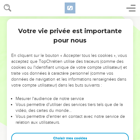
Votre vie privée est importante
pour nous
NE MANQUEZ PAS L’ÉVÉNEMENT
En cliquant sur le bouton « Accepter tous les cookies », vous
DE L’ANNÉE !
acceptez que TopChrétien utilise des traceurs (comme des
cookies ou l'identifiant unique de votre compte utilisateur) et
ET SI LEURS ERREURS POUVAIENT VOUS ÉVITER LES
traite vos données à caractère personnel (comme vos
VOTRES ?
données de navigation et les informations renseignées dans
votre compte utilisateur) dans les buts suivants :
On admire souvent les leaders pour leurs réussites, leur impact,
leur foi ou leur vision. Mais on voit moins les doutes, les erreurs
Mesurer l'audience de notre service
Vous permettre d'utiliser des services tiers tels que de la
et les saisons difficiles qu'ils ont traversés, alors même que ce
vidéo, des cartes du monde…
sont elles qui les ont façonnés.
Vous permettre d'entrer en contact avec notre service de
relation aux utilisateurs.
Dans cette conférence, leaders, entrepreneurs, et responsables
reviennent sur les erreurs marquantes de leur parcours et les
clés pour avancer avec plus de sagesse afin que leurs erreurs
Choisir mes cookies