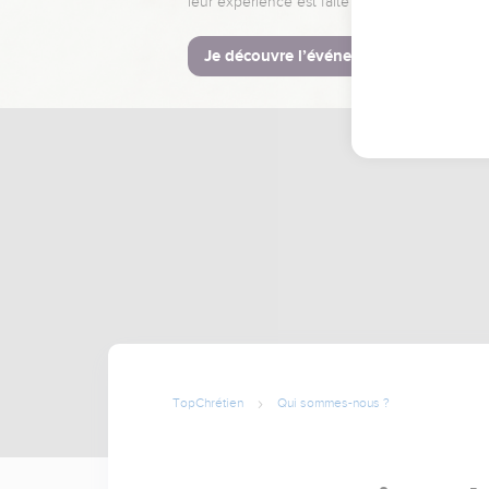
leur expérience est faite pour vous.
Je découvre l’événement
TopChrétien
Qui sommes-nous ?