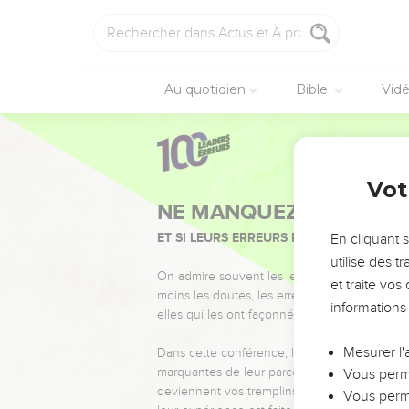
Au quotidien
Bible
Vid
Vot
NE MANQUEZ PAS L’ÉVÉ
ET SI LEURS ERREURS POUVAIENT VOUS 
En cliquant 
utilise des 
On admire souvent les leaders pour leurs réussi
et traite vo
moins les doutes, les erreurs et les saisons di
informations
elles qui les ont façonnés.
Mesurer l'
Dans cette conférence, leaders, entrepreneur
marquantes de leur parcours et les clés pour
Vous perme
deviennent vos tremplins. Que vous guidiez 
Vous perme