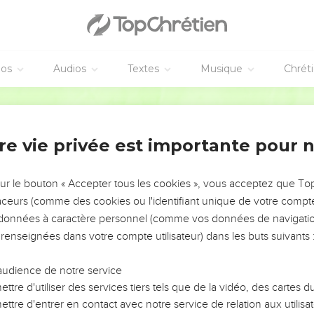
éos
Audios
Textes
Musique
Chrét
re vie privée est importante pour 
NEMENT DE L’ANNÉE !
ÉVITER LES VOTRES ?
sur le bouton « Accepter tous les cookies », vous acceptez que T
traceurs (comme des cookies ou l'identifiant unique de votre compte 
tes, leur impact, leur foi ou leur vision. Mais on voit
s données à caractère personnel (comme vos données de navigatio
fficiles qu'ils ont traversés, alors même que ce sont
 renseignées dans votre compte utilisateur) dans les buts suivants 
audience de notre service
s, et responsables reviennent sur les erreurs
 avancer avec plus de sagesse afin que leurs erreurs
ttre d'utiliser des services tiers tels que de la vidéo, des cartes
un ministère, une équipe, un groupe ou une famille,
ttre d'entrer en contact avec notre service de relation aux utilisat