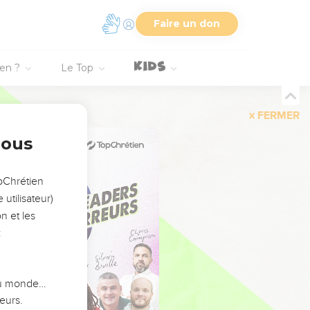
Faire un don
ien ?
Le Top
FERMER
nous
opChrétien
utilisateur)
n et les
:
 du monde…
eurs.