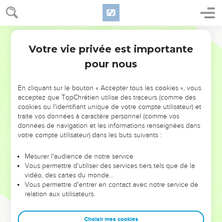
Votre vie privée est importante
pour nous
NE MANQUEZ PAS L’ÉVÉNEMENT
En cliquant sur le bouton « Accepter tous les cookies », vous
DE L’ANNÉE !
acceptez que TopChrétien utilise des traceurs (comme des
cookies ou l'identifiant unique de votre compte utilisateur) et
ET SI LEURS ERREURS POUVAIENT VOUS ÉVITER LES
traite vos données à caractère personnel (comme vos
VOTRES ?
données de navigation et les informations renseignées dans
votre compte utilisateur) dans les buts suivants :
On admire souvent les leaders pour leurs réussites, leur impact,
leur foi ou leur vision. Mais on voit moins les doutes, les erreurs
Mesurer l'audience de notre service
Vous permettre d'utiliser des services tiers tels que de la
et les saisons difficiles qu'ils ont traversés, alors même que ce
vidéo, des cartes du monde…
sont elles qui les ont façonnés.
Vous permettre d'entrer en contact avec notre service de
relation aux utilisateurs.
Dans cette conférence, leaders, entrepreneurs, et responsables
reviennent sur les erreurs marquantes de leur parcours et les
clés pour avancer avec plus de sagesse afin que leurs erreurs
Choisir mes cookies