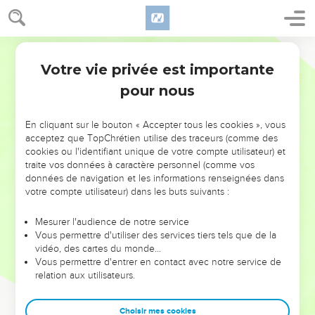
Votre vie privée est importante
pour nous
NE MANQUEZ PAS L’ÉVÉNEMENT
En cliquant sur le bouton « Accepter tous les cookies », vous
DE L’ANNÉE !
acceptez que TopChrétien utilise des traceurs (comme des
cookies ou l'identifiant unique de votre compte utilisateur) et
ET SI LEURS ERREURS POUVAIENT VOUS ÉVITER LES
traite vos données à caractère personnel (comme vos
VOTRES ?
données de navigation et les informations renseignées dans
votre compte utilisateur) dans les buts suivants :
On admire souvent les leaders pour leurs réussites, leur impact,
leur foi ou leur vision. Mais on voit moins les doutes, les erreurs
Mesurer l'audience de notre service
Vous permettre d'utiliser des services tiers tels que de la
et les saisons difficiles qu'ils ont traversés, alors même que ce
vidéo, des cartes du monde…
sont elles qui les ont façonnés.
Vous permettre d'entrer en contact avec notre service de
relation aux utilisateurs.
Dans cette conférence, leaders, entrepreneurs, et responsables
reviennent sur les erreurs marquantes de leur parcours et les
clés pour avancer avec plus de sagesse afin que leurs erreurs
Choisir mes cookies