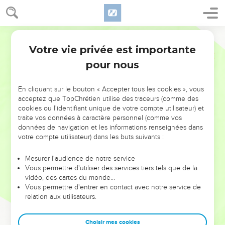
Votre vie privée est importante
pour nous
NE MANQUEZ PAS L’ÉVÉNEMENT
En cliquant sur le bouton « Accepter tous les cookies », vous
DE L’ANNÉE !
acceptez que TopChrétien utilise des traceurs (comme des
cookies ou l'identifiant unique de votre compte utilisateur) et
ET SI LEURS ERREURS POUVAIENT VOUS ÉVITER LES
traite vos données à caractère personnel (comme vos
VOTRES ?
données de navigation et les informations renseignées dans
votre compte utilisateur) dans les buts suivants :
On admire souvent les leaders pour leurs réussites, leur impact,
leur foi ou leur vision. Mais on voit moins les doutes, les erreurs
Mesurer l'audience de notre service
Vous permettre d'utiliser des services tiers tels que de la
et les saisons difficiles qu'ils ont traversés, alors même que ce
vidéo, des cartes du monde…
sont elles qui les ont façonnés.
Vous permettre d'entrer en contact avec notre service de
relation aux utilisateurs.
Dans cette conférence, leaders, entrepreneurs, et responsables
reviennent sur les erreurs marquantes de leur parcours et les
clés pour avancer avec plus de sagesse afin que leurs erreurs
Choisir mes cookies