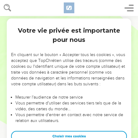
Votre vie privée est importante
pour nous
NE MANQUEZ PAS L’ÉVÉNEMENT
En cliquant sur le bouton « Accepter tous les cookies », vous
DE L’ANNÉE !
acceptez que TopChrétien utilise des traceurs (comme des
cookies ou l'identifiant unique de votre compte utilisateur) et
ET SI LEURS ERREURS POUVAIENT VOUS ÉVITER LES
traite vos données à caractère personnel (comme vos
VOTRES ?
données de navigation et les informations renseignées dans
votre compte utilisateur) dans les buts suivants :
On admire souvent les leaders pour leurs réussites, leur impact,
leur foi ou leur vision. Mais on voit moins les doutes, les erreurs
Mesurer l'audience de notre service
Vous permettre d'utiliser des services tiers tels que de la
et les saisons difficiles qu'ils ont traversés, alors même que ce
vidéo, des cartes du monde…
sont elles qui les ont façonnés.
Vous permettre d'entrer en contact avec notre service de
relation aux utilisateurs.
Dans cette conférence, leaders, entrepreneurs, et responsables
reviennent sur les erreurs marquantes de leur parcours et les
clés pour avancer avec plus de sagesse afin que leurs erreurs
Choisir mes cookies