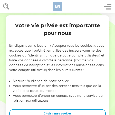
Votre vie privée est importante
pour nous
NE MANQUEZ PAS L’ÉVÉNEMENT
En cliquant sur le bouton « Accepter tous les cookies », vous
DE L’ANNÉE !
acceptez que TopChrétien utilise des traceurs (comme des
cookies ou l'identifiant unique de votre compte utilisateur) et
ET SI LEURS ERREURS POUVAIENT VOUS ÉVITER LES
traite vos données à caractère personnel (comme vos
VOTRES ?
données de navigation et les informations renseignées dans
votre compte utilisateur) dans les buts suivants :
On admire souvent les leaders pour leurs réussites, leur impact,
leur foi ou leur vision. Mais on voit moins les doutes, les erreurs
Mesurer l'audience de notre service
Vous permettre d'utiliser des services tiers tels que de la
et les saisons difficiles qu'ils ont traversés, alors même que ce
vidéo, des cartes du monde…
sont elles qui les ont façonnés.
Vous permettre d'entrer en contact avec notre service de
relation aux utilisateurs.
Dans cette conférence, leaders, entrepreneurs, et responsables
reviennent sur les erreurs marquantes de leur parcours et les
clés pour avancer avec plus de sagesse afin que leurs erreurs
Choisir mes cookies