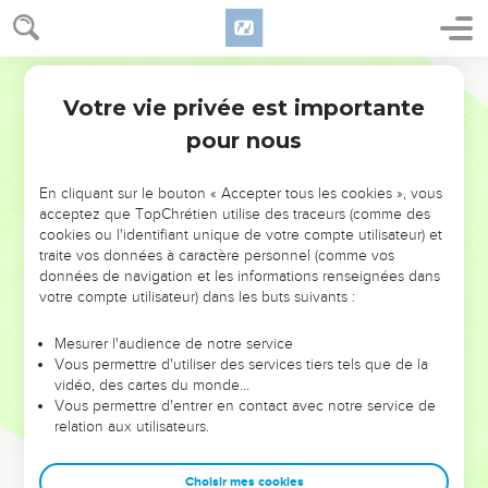
Votre vie privée est importante
pour nous
NE MANQUEZ PAS L’ÉVÉNEMENT
En cliquant sur le bouton « Accepter tous les cookies », vous
DE L’ANNÉE !
acceptez que TopChrétien utilise des traceurs (comme des
cookies ou l'identifiant unique de votre compte utilisateur) et
ET SI LEURS ERREURS POUVAIENT VOUS ÉVITER LES
traite vos données à caractère personnel (comme vos
VOTRES ?
données de navigation et les informations renseignées dans
votre compte utilisateur) dans les buts suivants :
On admire souvent les leaders pour leurs réussites, leur impact,
leur foi ou leur vision. Mais on voit moins les doutes, les erreurs
Mesurer l'audience de notre service
Vous permettre d'utiliser des services tiers tels que de la
et les saisons difficiles qu'ils ont traversés, alors même que ce
vidéo, des cartes du monde…
sont elles qui les ont façonnés.
Vous permettre d'entrer en contact avec notre service de
relation aux utilisateurs.
Dans cette conférence, leaders, entrepreneurs, et responsables
reviennent sur les erreurs marquantes de leur parcours et les
clés pour avancer avec plus de sagesse afin que leurs erreurs
Choisir mes cookies