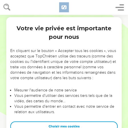
Votre vie privée est importante
pour nous
NE MANQUEZ PAS L’ÉVÉNEMENT
En cliquant sur le bouton « Accepter tous les cookies », vous
DE L’ANNÉE !
acceptez que TopChrétien utilise des traceurs (comme des
cookies ou l'identifiant unique de votre compte utilisateur) et
ET SI LEURS ERREURS POUVAIENT VOUS ÉVITER LES
traite vos données à caractère personnel (comme vos
VOTRES ?
données de navigation et les informations renseignées dans
votre compte utilisateur) dans les buts suivants :
On admire souvent les leaders pour leurs réussites, leur impact,
leur foi ou leur vision. Mais on voit moins les doutes, les erreurs
Mesurer l'audience de notre service
Vous permettre d'utiliser des services tiers tels que de la
et les saisons difficiles qu'ils ont traversés, alors même que ce
vidéo, des cartes du monde…
sont elles qui les ont façonnés.
Vous permettre d'entrer en contact avec notre service de
relation aux utilisateurs.
Dans cette conférence, leaders, entrepreneurs, et responsables
reviennent sur les erreurs marquantes de leur parcours et les
clés pour avancer avec plus de sagesse afin que leurs erreurs
Choisir mes cookies