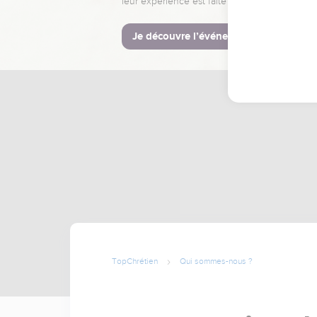
leur expérience est faite pour vous.
Je découvre l’événement
TopChrétien
Qui sommes-nous ?