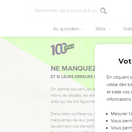
Au quotidien
Bible
Vid
Vot
NE MANQUEZ PAS L’ÉVÉ
ET SI LEURS ERREURS POUVAIENT VOUS 
En cliquant 
utilise des 
On admire souvent les leaders pour leurs réussi
et traite vo
moins les doutes, les erreurs et les saisons di
informations
elles qui les ont façonnés.
Mesurer l'
Dans cette conférence, leaders, entrepreneur
marquantes de leur parcours et les clés pour
Vous perme
deviennent vos tremplins. Que vous guidiez 
Vous perme