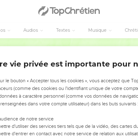
éos
Audios
Textes
Musique
Chrét
re vie privée est importante pour 
NEMENT DE L’ANNÉE !
ÉVITER LES VOTRES ?
sur le bouton « Accepter tous les cookies », vous acceptez que T
traceurs (comme des cookies ou l'identifiant unique de votre compte 
tes, leur impact, leur foi ou leur vision. Mais on voit
s données à caractère personnel (comme vos données de navigatio
fficiles qu'ils ont traversés, alors même que ce sont
 renseignées dans votre compte utilisateur) dans les buts suivants 
audience de notre service
s, et responsables reviennent sur les erreurs
 avancer avec plus de sagesse afin que leurs erreurs
ttre d'utiliser des services tiers tels que de la vidéo, des cartes
un ministère, une équipe, un groupe ou une famille,
ttre d'entrer en contact avec notre service de relation aux utilisat