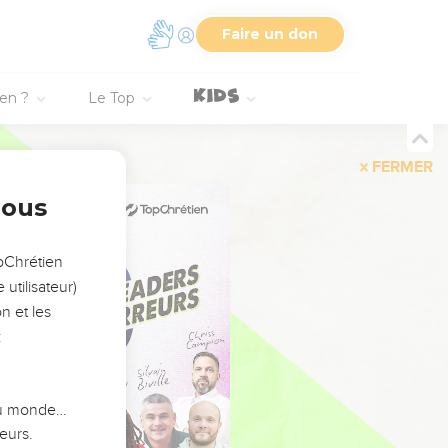
Faire un don
ien ?
Le Top
FERMER
nous
opChrétien
utilisateur)
n et les
:
 du monde…
eurs.