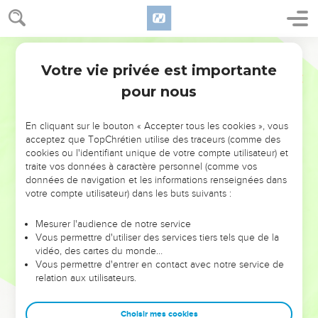
Votre vie privée est importante
pour nous
NE MANQUEZ PAS L’ÉVÉNEMENT
En cliquant sur le bouton « Accepter tous les cookies », vous
DE L’ANNÉE !
acceptez que TopChrétien utilise des traceurs (comme des
cookies ou l'identifiant unique de votre compte utilisateur) et
ET SI LEURS ERREURS POUVAIENT VOUS ÉVITER LES
traite vos données à caractère personnel (comme vos
VOTRES ?
données de navigation et les informations renseignées dans
votre compte utilisateur) dans les buts suivants :
On admire souvent les leaders pour leurs réussites, leur impact,
leur foi ou leur vision. Mais on voit moins les doutes, les erreurs
Mesurer l'audience de notre service
Vous permettre d'utiliser des services tiers tels que de la
et les saisons difficiles qu'ils ont traversés, alors même que ce
vidéo, des cartes du monde…
sont elles qui les ont façonnés.
Vous permettre d'entrer en contact avec notre service de
relation aux utilisateurs.
Dans cette conférence, leaders, entrepreneurs, et responsables
reviennent sur les erreurs marquantes de leur parcours et les
clés pour avancer avec plus de sagesse afin que leurs erreurs
Choisir mes cookies