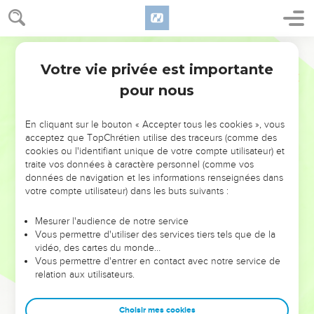
Votre vie privée est importante
pour nous
NE MANQUEZ PAS L’ÉVÉNEMENT
En cliquant sur le bouton « Accepter tous les cookies », vous
DE L’ANNÉE !
acceptez que TopChrétien utilise des traceurs (comme des
cookies ou l'identifiant unique de votre compte utilisateur) et
ET SI LEURS ERREURS POUVAIENT VOUS ÉVITER LES
traite vos données à caractère personnel (comme vos
VOTRES ?
données de navigation et les informations renseignées dans
votre compte utilisateur) dans les buts suivants :
On admire souvent les leaders pour leurs réussites, leur impact,
leur foi ou leur vision. Mais on voit moins les doutes, les erreurs
Mesurer l'audience de notre service
Vous permettre d'utiliser des services tiers tels que de la
et les saisons difficiles qu'ils ont traversés, alors même que ce
vidéo, des cartes du monde…
sont elles qui les ont façonnés.
Vous permettre d'entrer en contact avec notre service de
relation aux utilisateurs.
Dans cette conférence, leaders, entrepreneurs, et responsables
reviennent sur les erreurs marquantes de leur parcours et les
clés pour avancer avec plus de sagesse afin que leurs erreurs
Choisir mes cookies