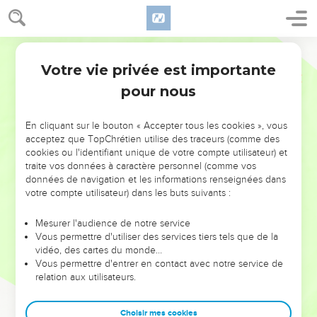
Votre vie privée est importante
pour nous
NE MANQUEZ PAS L’ÉVÉNEMENT
En cliquant sur le bouton « Accepter tous les cookies », vous
DE L’ANNÉE !
acceptez que TopChrétien utilise des traceurs (comme des
cookies ou l'identifiant unique de votre compte utilisateur) et
ET SI LEURS ERREURS POUVAIENT VOUS ÉVITER LES
traite vos données à caractère personnel (comme vos
VOTRES ?
données de navigation et les informations renseignées dans
votre compte utilisateur) dans les buts suivants :
On admire souvent les leaders pour leurs réussites, leur impact,
leur foi ou leur vision. Mais on voit moins les doutes, les erreurs
Mesurer l'audience de notre service
Vous permettre d'utiliser des services tiers tels que de la
et les saisons difficiles qu'ils ont traversés, alors même que ce
vidéo, des cartes du monde…
sont elles qui les ont façonnés.
Vous permettre d'entrer en contact avec notre service de
relation aux utilisateurs.
Dans cette conférence, leaders, entrepreneurs, et responsables
reviennent sur les erreurs marquantes de leur parcours et les
clés pour avancer avec plus de sagesse afin que leurs erreurs
Choisir mes cookies