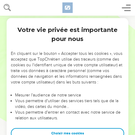
Votre vie privée est importante
pour nous
NE MANQUEZ PAS L’ÉVÉNEMENT
En cliquant sur le bouton « Accepter tous les cookies », vous
DE L’ANNÉE !
acceptez que TopChrétien utilise des traceurs (comme des
cookies ou l'identifiant unique de votre compte utilisateur) et
ET SI LEURS ERREURS POUVAIENT VOUS ÉVITER LES
traite vos données à caractère personnel (comme vos
VOTRES ?
données de navigation et les informations renseignées dans
votre compte utilisateur) dans les buts suivants :
On admire souvent les leaders pour leurs réussites, leur impact,
leur foi ou leur vision. Mais on voit moins les doutes, les erreurs
Mesurer l'audience de notre service
Vous permettre d'utiliser des services tiers tels que de la
et les saisons difficiles qu'ils ont traversés, alors même que ce
vidéo, des cartes du monde…
sont elles qui les ont façonnés.
Vous permettre d'entrer en contact avec notre service de
relation aux utilisateurs.
Dans cette conférence, leaders, entrepreneurs, et responsables
reviennent sur les erreurs marquantes de leur parcours et les
clés pour avancer avec plus de sagesse afin que leurs erreurs
Choisir mes cookies