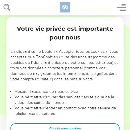
Votre vie privée est importante
pour nous
NE MANQUEZ PAS L’ÉVÉNEMENT
En cliquant sur le bouton « Accepter tous les cookies », vous
DE L’ANNÉE !
acceptez que TopChrétien utilise des traceurs (comme des
cookies ou l'identifiant unique de votre compte utilisateur) et
ET SI LEURS ERREURS POUVAIENT VOUS ÉVITER LES
traite vos données à caractère personnel (comme vos
VOTRES ?
données de navigation et les informations renseignées dans
votre compte utilisateur) dans les buts suivants :
On admire souvent les leaders pour leurs réussites, leur impact,
leur foi ou leur vision. Mais on voit moins les doutes, les erreurs
Mesurer l'audience de notre service
Vous permettre d'utiliser des services tiers tels que de la
et les saisons difficiles qu'ils ont traversés, alors même que ce
vidéo, des cartes du monde…
sont elles qui les ont façonnés.
Vous permettre d'entrer en contact avec notre service de
relation aux utilisateurs.
Dans cette conférence, leaders, entrepreneurs, et responsables
reviennent sur les erreurs marquantes de leur parcours et les
clés pour avancer avec plus de sagesse afin que leurs erreurs
Choisir mes cookies