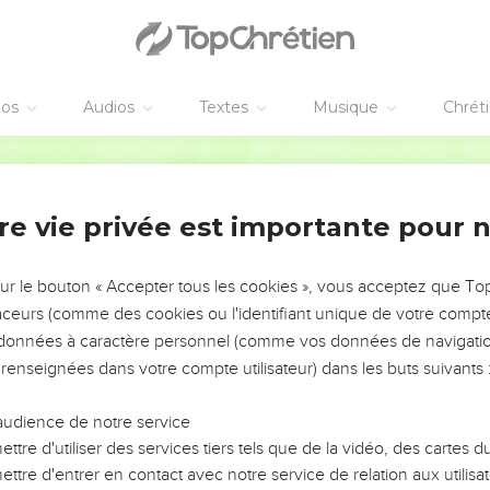
éos
Audios
Textes
Musique
Chrét
re vie privée est importante pour 
NEMENT DE L’ANNÉE !
ÉVITER LES VOTRES ?
sur le bouton « Accepter tous les cookies », vous acceptez que T
traceurs (comme des cookies ou l'identifiant unique de votre compte 
tes, leur impact, leur foi ou leur vision. Mais on voit
s données à caractère personnel (comme vos données de navigatio
fficiles qu'ils ont traversés, alors même que ce sont
 renseignées dans votre compte utilisateur) dans les buts suivants 
audience de notre service
s, et responsables reviennent sur les erreurs
 avancer avec plus de sagesse afin que leurs erreurs
ttre d'utiliser des services tiers tels que de la vidéo, des cartes
un ministère, une équipe, un groupe ou une famille,
ttre d'entrer en contact avec notre service de relation aux utilisat