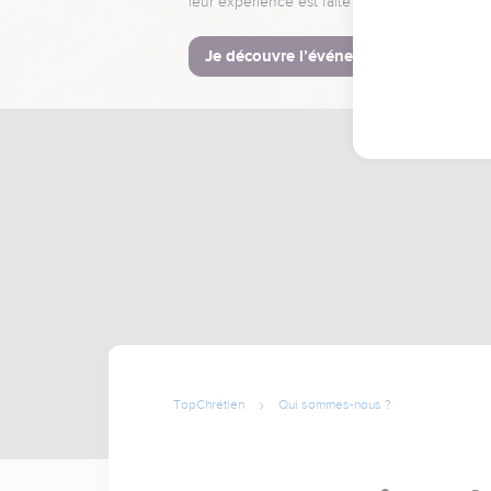
leur expérience est faite pour vous.
Je découvre l’événement
TopChrétien
Qui sommes-nous ?