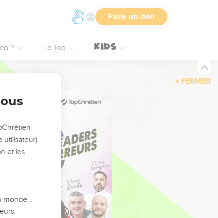
Faire un don
ien ?
Le Top
FERMER
nous
opChrétien
utilisateur)
n et les
:
 du monde…
eurs.