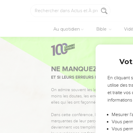
Au quotidien
Bible
Vid
Vot
NE MANQUEZ PAS L’ÉVÉ
ET SI LEURS ERREURS POUVAIENT VOUS 
En cliquant 
utilise des 
On admire souvent les leaders pour leurs réussi
et traite vo
moins les doutes, les erreurs et les saisons di
informations
elles qui les ont façonnés.
Mesurer l'
Dans cette conférence, leaders, entrepreneur
marquantes de leur parcours et les clés pour
Vous perme
deviennent vos tremplins. Que vous guidiez 
Vous perme