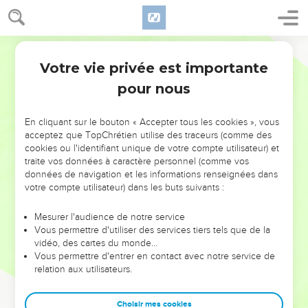
Votre vie privée est importante
pour nous
NE MANQUEZ PAS L’ÉVÉNEMENT
En cliquant sur le bouton « Accepter tous les cookies », vous
DE L’ANNÉE !
acceptez que TopChrétien utilise des traceurs (comme des
cookies ou l'identifiant unique de votre compte utilisateur) et
ET SI LEURS ERREURS POUVAIENT VOUS ÉVITER LES
traite vos données à caractère personnel (comme vos
VOTRES ?
données de navigation et les informations renseignées dans
votre compte utilisateur) dans les buts suivants :
On admire souvent les leaders pour leurs réussites, leur impact,
leur foi ou leur vision. Mais on voit moins les doutes, les erreurs
Mesurer l'audience de notre service
Vous permettre d'utiliser des services tiers tels que de la
et les saisons difficiles qu'ils ont traversés, alors même que ce
vidéo, des cartes du monde…
sont elles qui les ont façonnés.
Vous permettre d'entrer en contact avec notre service de
relation aux utilisateurs.
Dans cette conférence, leaders, entrepreneurs, et responsables
reviennent sur les erreurs marquantes de leur parcours et les
clés pour avancer avec plus de sagesse afin que leurs erreurs
Choisir mes cookies