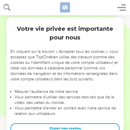
Votre vie privée est importante
pour nous
NE MANQUEZ PAS L’ÉVÉNEMENT
En cliquant sur le bouton « Accepter tous les cookies », vous
DE L’ANNÉE !
acceptez que TopChrétien utilise des traceurs (comme des
cookies ou l'identifiant unique de votre compte utilisateur) et
ET SI LEURS ERREURS POUVAIENT VOUS ÉVITER LES
traite vos données à caractère personnel (comme vos
VOTRES ?
données de navigation et les informations renseignées dans
votre compte utilisateur) dans les buts suivants :
On admire souvent les leaders pour leurs réussites, leur impact,
leur foi ou leur vision. Mais on voit moins les doutes, les erreurs
Mesurer l'audience de notre service
Vous permettre d'utiliser des services tiers tels que de la
et les saisons difficiles qu'ils ont traversés, alors même que ce
vidéo, des cartes du monde…
sont elles qui les ont façonnés.
Vous permettre d'entrer en contact avec notre service de
relation aux utilisateurs.
Dans cette conférence, leaders, entrepreneurs, et responsables
reviennent sur les erreurs marquantes de leur parcours et les
clés pour avancer avec plus de sagesse afin que leurs erreurs
Choisir mes cookies