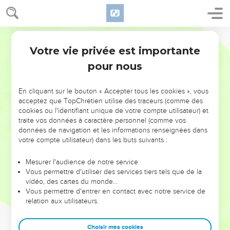
Votre vie privée est importante
pour nous
NE MANQUEZ PAS L’ÉVÉNEMENT
En cliquant sur le bouton « Accepter tous les cookies », vous
DE L’ANNÉE !
acceptez que TopChrétien utilise des traceurs (comme des
cookies ou l'identifiant unique de votre compte utilisateur) et
ET SI LEURS ERREURS POUVAIENT VOUS ÉVITER LES
traite vos données à caractère personnel (comme vos
VOTRES ?
données de navigation et les informations renseignées dans
votre compte utilisateur) dans les buts suivants :
On admire souvent les leaders pour leurs réussites, leur impact,
leur foi ou leur vision. Mais on voit moins les doutes, les erreurs
Mesurer l'audience de notre service
Vous permettre d'utiliser des services tiers tels que de la
et les saisons difficiles qu'ils ont traversés, alors même que ce
vidéo, des cartes du monde…
sont elles qui les ont façonnés.
Vous permettre d'entrer en contact avec notre service de
relation aux utilisateurs.
Dans cette conférence, leaders, entrepreneurs, et responsables
reviennent sur les erreurs marquantes de leur parcours et les
clés pour avancer avec plus de sagesse afin que leurs erreurs
Choisir mes cookies