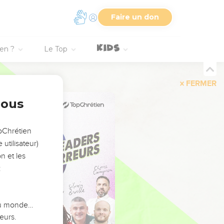
Faire un don
ien ?
Le Top
FERMER
nous
opChrétien
utilisateur)
n et les
:
 du monde…
eurs.