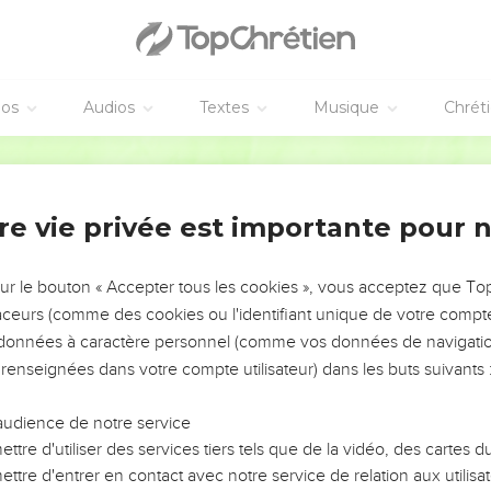
éos
Audios
Textes
Musique
Chrét
re vie privée est importante pour 
NEMENT DE L’ANNÉE !
ÉVITER LES VOTRES ?
sur le bouton « Accepter tous les cookies », vous acceptez que T
traceurs (comme des cookies ou l'identifiant unique de votre compte 
tes, leur impact, leur foi ou leur vision. Mais on voit
s données à caractère personnel (comme vos données de navigatio
fficiles qu'ils ont traversés, alors même que ce sont
 renseignées dans votre compte utilisateur) dans les buts suivants 
audience de notre service
s, et responsables reviennent sur les erreurs
 avancer avec plus de sagesse afin que leurs erreurs
ttre d'utiliser des services tiers tels que de la vidéo, des cartes
un ministère, une équipe, un groupe ou une famille,
ttre d'entrer en contact avec notre service de relation aux utilisat