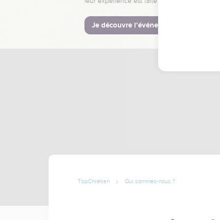
leur expérience est faite pour vous.
Je découvre l’événement
TopChrétien
Qui sommes-nous ?