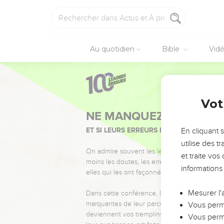
Au quotidien
Bible
Vid
Vot
NE MANQUEZ PAS L’ÉVÉ
ET SI LEURS ERREURS POUVAIENT VOUS 
En cliquant 
utilise des 
On admire souvent les leaders pour leurs réussi
et traite vo
moins les doutes, les erreurs et les saisons di
informations
elles qui les ont façonnés.
Mesurer l'
Dans cette conférence, leaders, entrepreneur
marquantes de leur parcours et les clés pour
Vous perme
deviennent vos tremplins. Que vous guidiez 
Vous perme