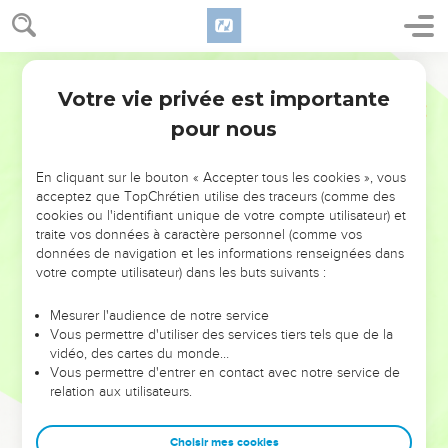
Votre vie privée est importante
pour nous
NE MANQUEZ PAS L’ÉVÉNEMENT
En cliquant sur le bouton « Accepter tous les cookies », vous
DE L’ANNÉE !
acceptez que TopChrétien utilise des traceurs (comme des
cookies ou l'identifiant unique de votre compte utilisateur) et
ET SI LEURS ERREURS POUVAIENT VOUS ÉVITER LES
traite vos données à caractère personnel (comme vos
VOTRES ?
données de navigation et les informations renseignées dans
votre compte utilisateur) dans les buts suivants :
On admire souvent les leaders pour leurs réussites, leur impact,
leur foi ou leur vision. Mais on voit moins les doutes, les erreurs
Mesurer l'audience de notre service
Vous permettre d'utiliser des services tiers tels que de la
et les saisons difficiles qu'ils ont traversés, alors même que ce
vidéo, des cartes du monde…
sont elles qui les ont façonnés.
Vous permettre d'entrer en contact avec notre service de
relation aux utilisateurs.
Dans cette conférence, leaders, entrepreneurs, et responsables
reviennent sur les erreurs marquantes de leur parcours et les
clés pour avancer avec plus de sagesse afin que leurs erreurs
Choisir mes cookies