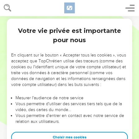
Votre vie privée est importante
pour nous
NE MANQUEZ PAS L’ÉVÉNEMENT
En cliquant sur le bouton « Accepter tous les cookies », vous
DE L’ANNÉE !
acceptez que TopChrétien utilise des traceurs (comme des
cookies ou l'identifiant unique de votre compte utilisateur) et
ET SI LEURS ERREURS POUVAIENT VOUS ÉVITER LES
traite vos données à caractère personnel (comme vos
VOTRES ?
données de navigation et les informations renseignées dans
votre compte utilisateur) dans les buts suivants :
On admire souvent les leaders pour leurs réussites, leur impact,
leur foi ou leur vision. Mais on voit moins les doutes, les erreurs
Mesurer l'audience de notre service
Vous permettre d'utiliser des services tiers tels que de la
et les saisons difficiles qu'ils ont traversés, alors même que ce
vidéo, des cartes du monde…
sont elles qui les ont façonnés.
Vous permettre d'entrer en contact avec notre service de
relation aux utilisateurs.
Dans cette conférence, leaders, entrepreneurs, et responsables
reviennent sur les erreurs marquantes de leur parcours et les
clés pour avancer avec plus de sagesse afin que leurs erreurs
Choisir mes cookies