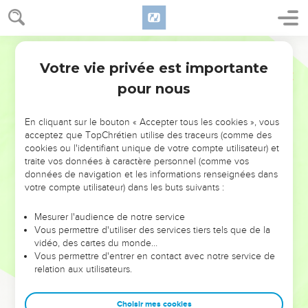
Votre vie privée est importante
pour nous
NE MANQUEZ PAS L’ÉVÉNEMENT
En cliquant sur le bouton « Accepter tous les cookies », vous
DE L’ANNÉE !
acceptez que TopChrétien utilise des traceurs (comme des
cookies ou l'identifiant unique de votre compte utilisateur) et
ET SI LEURS ERREURS POUVAIENT VOUS ÉVITER LES
traite vos données à caractère personnel (comme vos
VOTRES ?
données de navigation et les informations renseignées dans
votre compte utilisateur) dans les buts suivants :
On admire souvent les leaders pour leurs réussites, leur impact,
leur foi ou leur vision. Mais on voit moins les doutes, les erreurs
Mesurer l'audience de notre service
Vous permettre d'utiliser des services tiers tels que de la
et les saisons difficiles qu'ils ont traversés, alors même que ce
vidéo, des cartes du monde…
sont elles qui les ont façonnés.
Vous permettre d'entrer en contact avec notre service de
relation aux utilisateurs.
Dans cette conférence, leaders, entrepreneurs, et responsables
reviennent sur les erreurs marquantes de leur parcours et les
clés pour avancer avec plus de sagesse afin que leurs erreurs
Choisir mes cookies