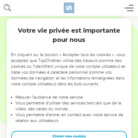
Votre vie privée est importante
pour nous
NE MANQUEZ PAS L’ÉVÉNEMENT
En cliquant sur le bouton « Accepter tous les cookies », vous
DE L’ANNÉE !
acceptez que TopChrétien utilise des traceurs (comme des
cookies ou l'identifiant unique de votre compte utilisateur) et
ET SI LEURS ERREURS POUVAIENT VOUS ÉVITER LES
traite vos données à caractère personnel (comme vos
VOTRES ?
données de navigation et les informations renseignées dans
votre compte utilisateur) dans les buts suivants :
On admire souvent les leaders pour leurs réussites, leur impact,
leur foi ou leur vision. Mais on voit moins les doutes, les erreurs
Mesurer l'audience de notre service
Vous permettre d'utiliser des services tiers tels que de la
et les saisons difficiles qu'ils ont traversés, alors même que ce
vidéo, des cartes du monde…
sont elles qui les ont façonnés.
Vous permettre d'entrer en contact avec notre service de
relation aux utilisateurs.
Dans cette conférence, leaders, entrepreneurs, et responsables
reviennent sur les erreurs marquantes de leur parcours et les
clés pour avancer avec plus de sagesse afin que leurs erreurs
Choisir mes cookies