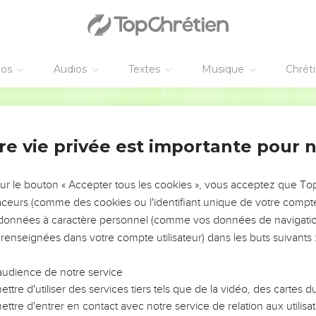
éos
Audios
Textes
Musique
Chrét
re vie privée est importante pour 
NEMENT DE L’ANNÉE !
ÉVITER LES VOTRES ?
sur le bouton « Accepter tous les cookies », vous acceptez que T
traceurs (comme des cookies ou l'identifiant unique de votre compte 
tes, leur impact, leur foi ou leur vision. Mais on voit
s données à caractère personnel (comme vos données de navigatio
fficiles qu'ils ont traversés, alors même que ce sont
 renseignées dans votre compte utilisateur) dans les buts suivants 
audience de notre service
s, et responsables reviennent sur les erreurs
 avancer avec plus de sagesse afin que leurs erreurs
ttre d'utiliser des services tiers tels que de la vidéo, des cartes
un ministère, une équipe, un groupe ou une famille,
ttre d'entrer en contact avec notre service de relation aux utilisat