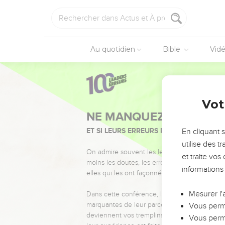
Au quotidien
Bible
Vid
Vot
NE MANQUEZ PAS L’ÉVÉ
ET SI LEURS ERREURS POUVAIENT VOUS 
En cliquant 
utilise des 
On admire souvent les leaders pour leurs réussi
et traite vo
moins les doutes, les erreurs et les saisons di
informations
elles qui les ont façonnés.
Mesurer l'
Dans cette conférence, leaders, entrepreneur
marquantes de leur parcours et les clés pour
Vous perme
deviennent vos tremplins. Que vous guidiez 
Vous perme