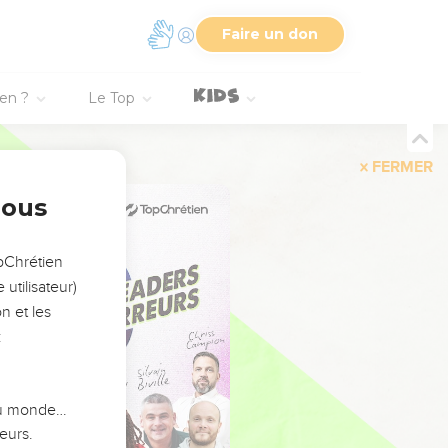
Faire un don
ien ?
Le Top
FERMER
nous
opChrétien
utilisateur)
n et les
:
 du monde…
eurs.