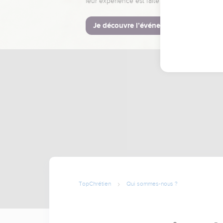
leur expérience est faite pour vous.
Je découvre l’événement
TopChrétien
Qui sommes-nous ?