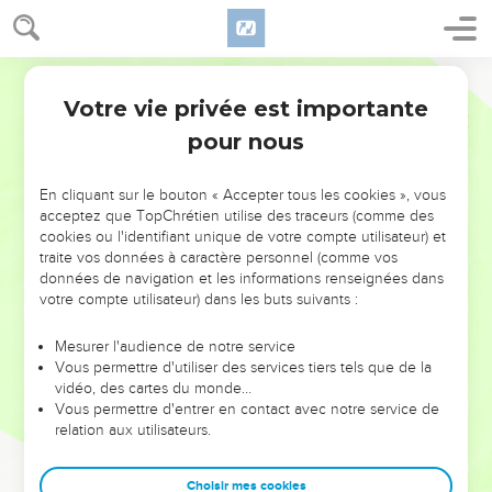
Votre vie privée est importante
pour nous
NE MANQUEZ PAS L’ÉVÉNEMENT
En cliquant sur le bouton « Accepter tous les cookies », vous
DE L’ANNÉE !
acceptez que TopChrétien utilise des traceurs (comme des
cookies ou l'identifiant unique de votre compte utilisateur) et
ET SI LEURS ERREURS POUVAIENT VOUS ÉVITER LES
traite vos données à caractère personnel (comme vos
VOTRES ?
données de navigation et les informations renseignées dans
votre compte utilisateur) dans les buts suivants :
On admire souvent les leaders pour leurs réussites, leur impact,
leur foi ou leur vision. Mais on voit moins les doutes, les erreurs
Mesurer l'audience de notre service
Vous permettre d'utiliser des services tiers tels que de la
et les saisons difficiles qu'ils ont traversés, alors même que ce
vidéo, des cartes du monde…
sont elles qui les ont façonnés.
Vous permettre d'entrer en contact avec notre service de
relation aux utilisateurs.
Dans cette conférence, leaders, entrepreneurs, et responsables
reviennent sur les erreurs marquantes de leur parcours et les
clés pour avancer avec plus de sagesse afin que leurs erreurs
Choisir mes cookies