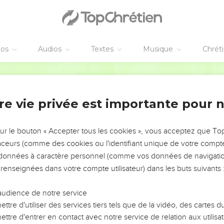
éos
Audios
Textes
Musique
Chrét
re vie privée est importante pour 
NEMENT DE L’ANNÉE !
ÉVITER LES VOTRES ?
sur le bouton « Accepter tous les cookies », vous acceptez que T
traceurs (comme des cookies ou l'identifiant unique de votre compte 
tes, leur impact, leur foi ou leur vision. Mais on voit
s données à caractère personnel (comme vos données de navigatio
fficiles qu'ils ont traversés, alors même que ce sont
 renseignées dans votre compte utilisateur) dans les buts suivants 
audience de notre service
s, et responsables reviennent sur les erreurs
 avancer avec plus de sagesse afin que leurs erreurs
ttre d'utiliser des services tiers tels que de la vidéo, des cartes
un ministère, une équipe, un groupe ou une famille,
ttre d'entrer en contact avec notre service de relation aux utilisat