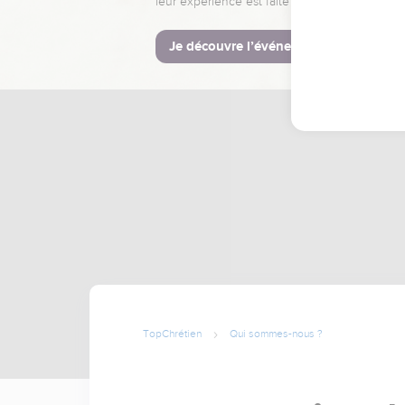
leur expérience est faite pour vous.
Je découvre l’événement
TopChrétien
Qui sommes-nous ?