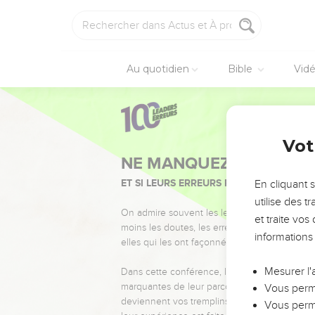
Au quotidien
Bible
Vid
Vot
NE MANQUEZ PAS L’ÉVÉ
ET SI LEURS ERREURS POUVAIENT VOUS 
En cliquant 
utilise des 
On admire souvent les leaders pour leurs réussi
et traite vo
moins les doutes, les erreurs et les saisons di
informations
elles qui les ont façonnés.
Mesurer l'
Dans cette conférence, leaders, entrepreneur
marquantes de leur parcours et les clés pour
Vous perme
deviennent vos tremplins. Que vous guidiez 
Vous perme