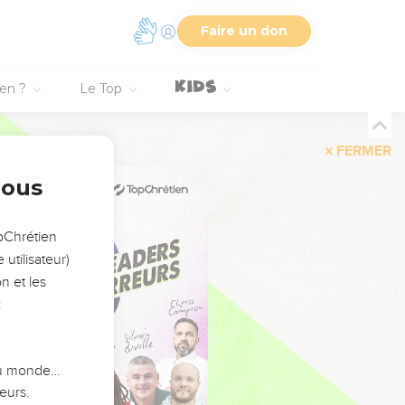
Faire un don
ien ?
Le Top
FERMER
nous
opChrétien
utilisateur)
n et les
:
 du monde…
eurs.