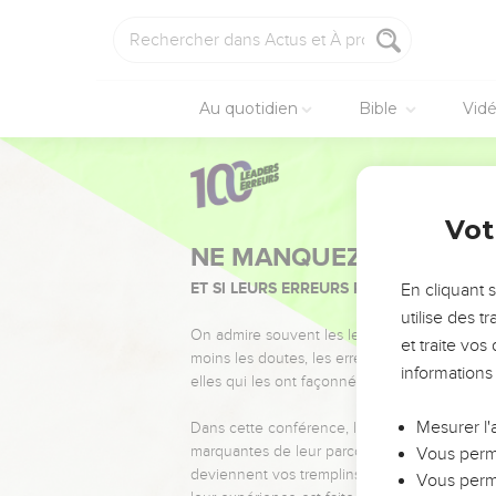
Au quotidien
Bible
Vid
Vot
NE MANQUEZ PAS L’ÉVÉ
ET SI LEURS ERREURS POUVAIENT VOUS 
En cliquant 
utilise des 
On admire souvent les leaders pour leurs réussi
et traite vo
moins les doutes, les erreurs et les saisons di
informations
elles qui les ont façonnés.
Mesurer l'
Dans cette conférence, leaders, entrepreneur
marquantes de leur parcours et les clés pour
Vous perme
deviennent vos tremplins. Que vous guidiez 
Vous perme