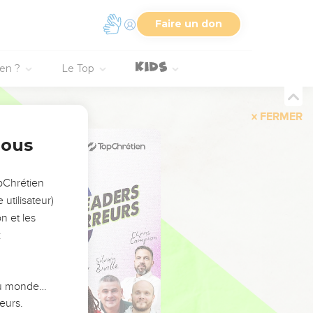
Faire un don
ien ?
Le Top
FERMER
nous
opChrétien
utilisateur)
n et les
:
 du monde…
eurs.