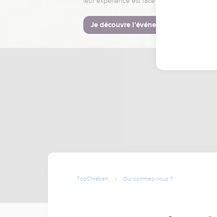
leur expérience est faite pour vous.
Je découvre l’événement
TopChrétien
Qui sommes-nous ?