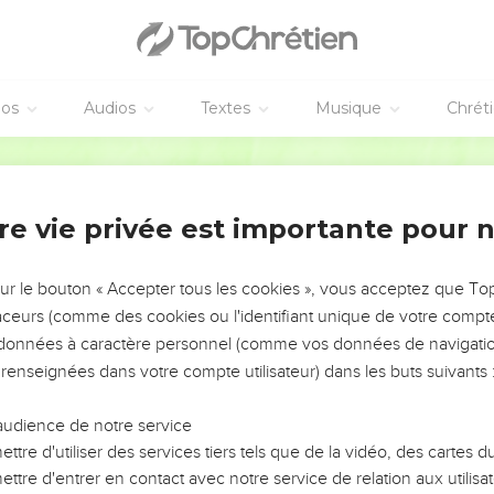
éos
Audios
Textes
Musique
Chrét
re vie privée est importante pour 
NEMENT DE L’ANNÉE !
ÉVITER LES VOTRES ?
sur le bouton « Accepter tous les cookies », vous acceptez que T
traceurs (comme des cookies ou l'identifiant unique de votre compte 
tes, leur impact, leur foi ou leur vision. Mais on voit
s données à caractère personnel (comme vos données de navigatio
fficiles qu'ils ont traversés, alors même que ce sont
 renseignées dans votre compte utilisateur) dans les buts suivants 
audience de notre service
s, et responsables reviennent sur les erreurs
 avancer avec plus de sagesse afin que leurs erreurs
ttre d'utiliser des services tiers tels que de la vidéo, des cartes
un ministère, une équipe, un groupe ou une famille,
ttre d'entrer en contact avec notre service de relation aux utilisat