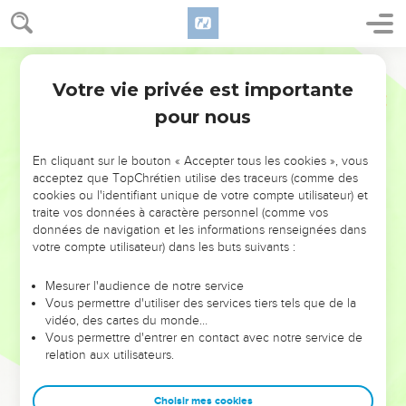
Votre vie privée est importante
pour nous
NE MANQUEZ PAS L’ÉVÉNEMENT
En cliquant sur le bouton « Accepter tous les cookies », vous
DE L’ANNÉE !
acceptez que TopChrétien utilise des traceurs (comme des
cookies ou l'identifiant unique de votre compte utilisateur) et
ET SI LEURS ERREURS POUVAIENT VOUS ÉVITER LES
traite vos données à caractère personnel (comme vos
VOTRES ?
données de navigation et les informations renseignées dans
votre compte utilisateur) dans les buts suivants :
On admire souvent les leaders pour leurs réussites, leur impact,
leur foi ou leur vision. Mais on voit moins les doutes, les erreurs
Mesurer l'audience de notre service
Vous permettre d'utiliser des services tiers tels que de la
et les saisons difficiles qu'ils ont traversés, alors même que ce
vidéo, des cartes du monde…
sont elles qui les ont façonnés.
Vous permettre d'entrer en contact avec notre service de
relation aux utilisateurs.
Dans cette conférence, leaders, entrepreneurs, et responsables
reviennent sur les erreurs marquantes de leur parcours et les
clés pour avancer avec plus de sagesse afin que leurs erreurs
Choisir mes cookies