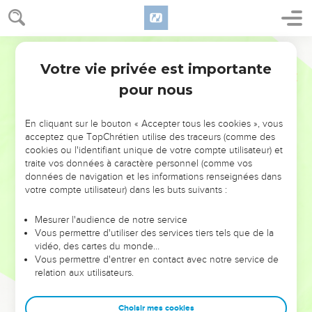
Votre vie privée est importante
pour nous
NE MANQUEZ PAS L’ÉVÉNEMENT
En cliquant sur le bouton « Accepter tous les cookies », vous
DE L’ANNÉE !
acceptez que TopChrétien utilise des traceurs (comme des
cookies ou l'identifiant unique de votre compte utilisateur) et
ET SI LEURS ERREURS POUVAIENT VOUS ÉVITER LES
traite vos données à caractère personnel (comme vos
VOTRES ?
données de navigation et les informations renseignées dans
votre compte utilisateur) dans les buts suivants :
On admire souvent les leaders pour leurs réussites, leur impact,
leur foi ou leur vision. Mais on voit moins les doutes, les erreurs
Mesurer l'audience de notre service
Vous permettre d'utiliser des services tiers tels que de la
et les saisons difficiles qu'ils ont traversés, alors même que ce
vidéo, des cartes du monde…
sont elles qui les ont façonnés.
Vous permettre d'entrer en contact avec notre service de
relation aux utilisateurs.
Dans cette conférence, leaders, entrepreneurs, et responsables
reviennent sur les erreurs marquantes de leur parcours et les
clés pour avancer avec plus de sagesse afin que leurs erreurs
Choisir mes cookies