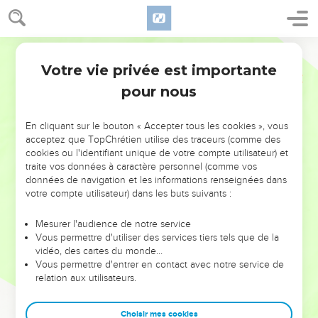
Votre vie privée est importante
pour nous
NE MANQUEZ PAS L’ÉVÉNEMENT
En cliquant sur le bouton « Accepter tous les cookies », vous
DE L’ANNÉE !
acceptez que TopChrétien utilise des traceurs (comme des
cookies ou l'identifiant unique de votre compte utilisateur) et
ET SI LEURS ERREURS POUVAIENT VOUS ÉVITER LES
traite vos données à caractère personnel (comme vos
VOTRES ?
données de navigation et les informations renseignées dans
votre compte utilisateur) dans les buts suivants :
On admire souvent les leaders pour leurs réussites, leur impact,
leur foi ou leur vision. Mais on voit moins les doutes, les erreurs
Mesurer l'audience de notre service
Vous permettre d'utiliser des services tiers tels que de la
et les saisons difficiles qu'ils ont traversés, alors même que ce
vidéo, des cartes du monde…
sont elles qui les ont façonnés.
Vous permettre d'entrer en contact avec notre service de
relation aux utilisateurs.
Dans cette conférence, leaders, entrepreneurs, et responsables
reviennent sur les erreurs marquantes de leur parcours et les
clés pour avancer avec plus de sagesse afin que leurs erreurs
Choisir mes cookies