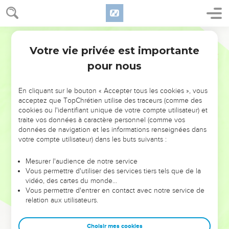
Votre vie privée est importante
pour nous
NE MANQUEZ PAS L’ÉVÉNEMENT
En cliquant sur le bouton « Accepter tous les cookies », vous
DE L’ANNÉE !
acceptez que TopChrétien utilise des traceurs (comme des
cookies ou l'identifiant unique de votre compte utilisateur) et
ET SI LEURS ERREURS POUVAIENT VOUS ÉVITER LES
traite vos données à caractère personnel (comme vos
VOTRES ?
données de navigation et les informations renseignées dans
votre compte utilisateur) dans les buts suivants :
On admire souvent les leaders pour leurs réussites, leur impact,
leur foi ou leur vision. Mais on voit moins les doutes, les erreurs
Mesurer l'audience de notre service
Vous permettre d'utiliser des services tiers tels que de la
et les saisons difficiles qu'ils ont traversés, alors même que ce
vidéo, des cartes du monde…
sont elles qui les ont façonnés.
Vous permettre d'entrer en contact avec notre service de
relation aux utilisateurs.
Dans cette conférence, leaders, entrepreneurs, et responsables
reviennent sur les erreurs marquantes de leur parcours et les
clés pour avancer avec plus de sagesse afin que leurs erreurs
Choisir mes cookies