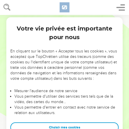
Votre vie privée est importante
pour nous
NE MANQUEZ PAS L’ÉVÉNEMENT
En cliquant sur le bouton « Accepter tous les cookies », vous
DE L’ANNÉE !
acceptez que TopChrétien utilise des traceurs (comme des
cookies ou l'identifiant unique de votre compte utilisateur) et
ET SI LEURS ERREURS POUVAIENT VOUS ÉVITER LES
traite vos données à caractère personnel (comme vos
VOTRES ?
données de navigation et les informations renseignées dans
votre compte utilisateur) dans les buts suivants :
On admire souvent les leaders pour leurs réussites, leur impact,
leur foi ou leur vision. Mais on voit moins les doutes, les erreurs
Mesurer l'audience de notre service
Vous permettre d'utiliser des services tiers tels que de la
et les saisons difficiles qu'ils ont traversés, alors même que ce
vidéo, des cartes du monde…
sont elles qui les ont façonnés.
Vous permettre d'entrer en contact avec notre service de
relation aux utilisateurs.
Dans cette conférence, leaders, entrepreneurs, et responsables
reviennent sur les erreurs marquantes de leur parcours et les
clés pour avancer avec plus de sagesse afin que leurs erreurs
Choisir mes cookies